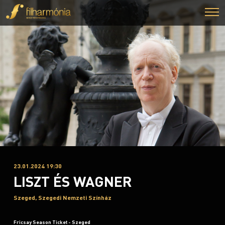
23.01.2024 19:30
LISZT ÉS WAGNER
Szeged, Szegedi Nemzeti Színház
Fricsay Season Ticket - Szeged