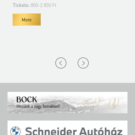
Tickets:
800-2 850 Ft
T
More