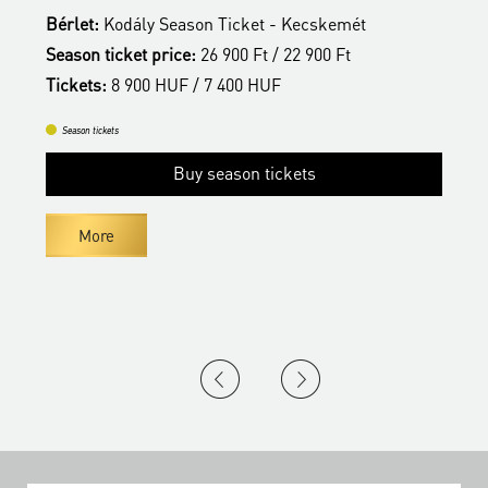
Bérlet:
Kodály Season Ticket - Kecskemét
B
Season ticket price:
26 900 Ft / 22 900 Ft
S
Tickets:
8 900 HUF / 7 400 HUF
T
Season tickets
Buy season tickets
More