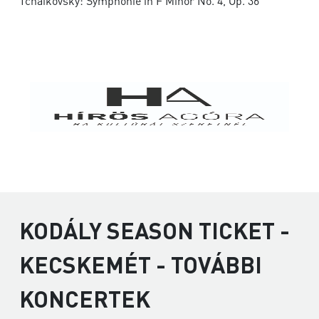
Tchaikovsky: Symphonie in F Minor No. 4, Op. 36
KODÁLY SEASON TICKET -
KECSKEMÉT - TOVÁBBI
KONCERTEK