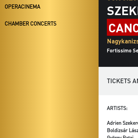
SZEK
OPERACINEMA
CANC
CHAMBER CONCERTS
Nagykanizs
Fortissimo S
TICKETS A
ARTISTS:
Adrien Szeker
Boldizsár Lás
György Pataj
- 