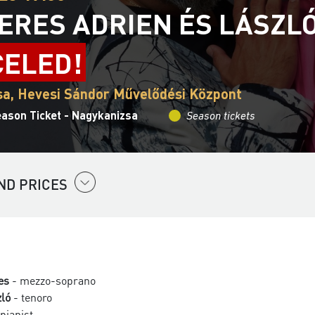
ERES ADRIEN ÉS LÁSZL
ELED!
a, Hevesi Sándor Művelődési Központ
eason Ticket - Nagykanizsa
Season tickets
ND PRICES
es
- mezzo-soprano
zló
- tenoro
pianist