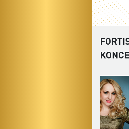
FORTI
KONC