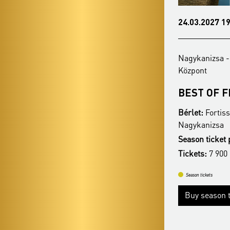
15.02.2027 19:00
24.03.2027 19
Nagykanizsa - Hevesi Sándor Művelődési
Nagykanizsa -
Központ
Központ
MI MUZSIKUS LELKEK...
BEST OF F
Bérlet:
Fortissimo Season Ticket -
Bérlet:
Fortiss
Nagykanizsa
Nagykanizsa
Season ticket price:
18 900 Ft
Season ticket 
Tickets:
7 900 HUF
Tickets:
7 900
Season tickets
Season tickets
Buy season tickets
Buy season t
More