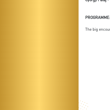
PROGRAMME
The big encou