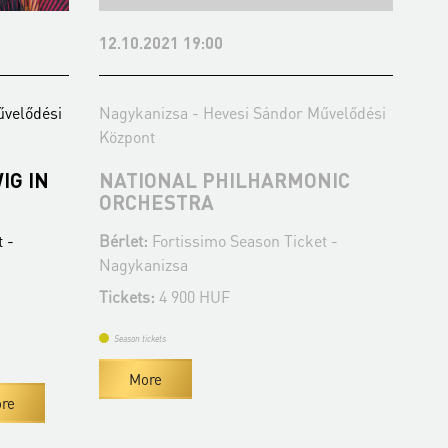
12.10.2021 19:00
10.
űvelődési
Nagykanizsa - Hevesi Sándor Művelődési
Nag
Központ
Köz
IG IN
NATIONAL PHILHARMONIC
KE
ORCHESTRA
CO
 -
Bérlet:
Fortissimo Season Ticket -
Bér
Nagykanizsa
Nag
Tickets:
4 900 HUF
Tic
Season tickets
Se
More
re