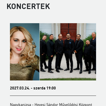
KONCERTEK
2027.03.24. - szerda 19:00
2
Nagykanizsa - Hevesi Sándor Művelődési Központ
N