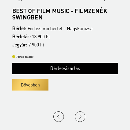
BEST OF FILM MUSIC - FILMZENÉK
B
SWINGBEN
B
Bérlet:
Fortissimo bérlet - Nagykanizsa
B
Bérletár:
18 900 Ft
J
Jegyár:
7 900 Ft
Felnőtt bérletek
Bérletvásárlás
Bővebben