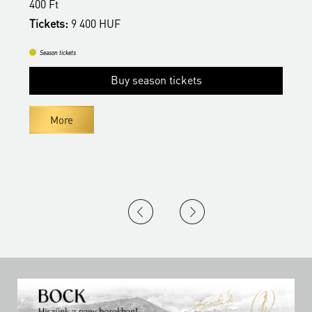
400 Ft
4
Tickets:
9 400 HUF
T
Season tickets
Buy season tickets
More