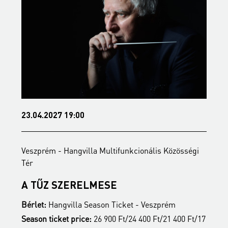
23.04.2027 19:00
2
Veszprém - Hangvilla Multifunkcionális Közösségi
V
Tér
T
A TŰZ SZERELMESE
Bérlet:
Hangvilla Season Ticket - Veszprém
B
17
Season ticket price:
26 900 Ft/24 400 Ft/21 400 Ft/17
S