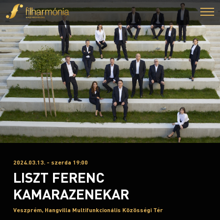
2024.03.13. - szerda 19:00
LISZT FERENC
KAMARAZENEKAR
Veszprém, Hangvilla Multifunkcionális Közösségi Tér