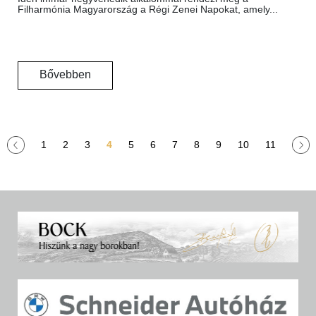
Filharmónia Magyarország a Régi Zenei Napokat, amely...
Bővebben
1
2
3
4
5
6
7
8
9
10
11