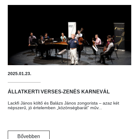
2025.01.23.
ÁLLATKERTI VERSES-ZENÉS KARNEVÁL
Lackfi János költő és Balázs János zongorista – azaz két
népszerű, jó értelemben „közönségbarát” műv...
Bővebben