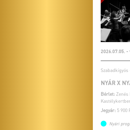
2026.07.05. -
Szabadkígyós
NYÁR X N
Bérlet:
Zenés 
Kastélykertbe
Jegyár:
5 900 
Nyári pro