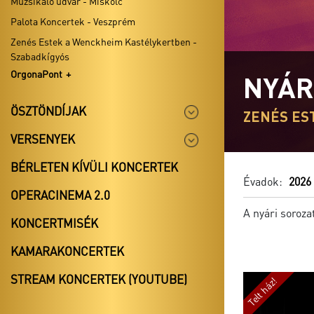
Muzsikáló udvar - Miskolc
Palota Koncertek - Veszprém
Zenés Estek a Wenckheim Kastélykertben -
Szabadkígyós
OrgonaPont
NYÁR
ÖSZTÖNDÍJAK
ZENÉS ES
VERSENYEK
BÉRLETEN KÍVÜLI KONCERTEK
Évadok:
2026
OPERACINEMA 2.0
A nyári soroza
KONCERTMISÉK
KAMARAKONCERTEK
STREAM KONCERTEK (YOUTUBE)