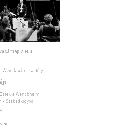
 vasárnap 20:00
 - Wenckheim-kastély
YÁR
Estek a Wenckheim
n - Szabadkígyós
Ft
gram