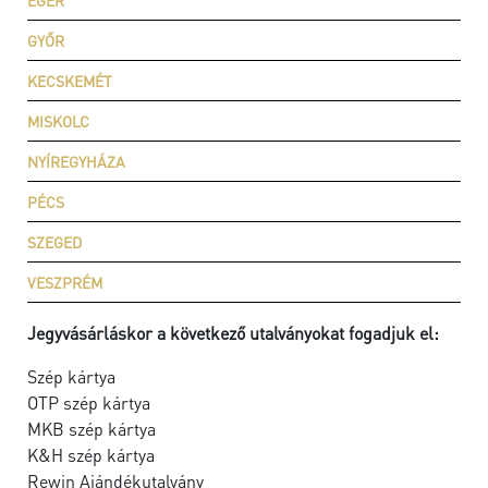
EGER
GYŐR
KECSKEMÉT
MISKOLC
NYÍREGYHÁZA
PÉCS
SZEGED
VESZPRÉM
Jegyvásárláskor a következő utalványokat fogadjuk el:
Szép kártya
OTP szép kártya
MKB szép kártya
K&H szép kártya
Rewin Ajándékutalvány