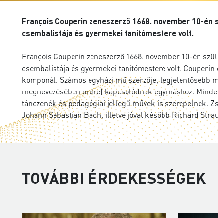
François Couperin zeneszerző 1668. november 10-én szü
csembalistája és gyermekei tanítómestere volt.
François Couperin zeneszerző 1668. november 10-én szület
csembalistája és gyermekei tanítómestere volt. Couperin é
komponál. Számos egyházi mű szerzője, legjelentősebb mu
megnevezésében ordre) kapcsolódnak egymáshoz. Mindeg
tánczenék és pedagógiai jellegű művek is szerepelnek. Zse
Johann Sebastian Bach, illetve jóval később Richard Str
TOVÁBBI ÉRDEKESSÉGEK