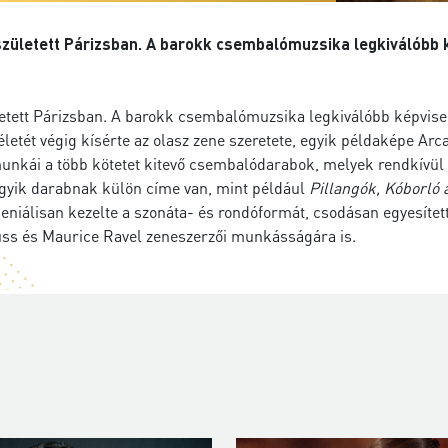
letett Párizsban. A barokk csembalómuzsika legkiválóbb kép
ett Párizsban. A barokk csembalómuzsika legkiválóbb képviselőj
letét végig kísérte az olasz zene szeretete, egyik példaképe Arc
nkái a több kötetet kitevő csembalódarabok, melyek rendkívül 
yik darabnak külön címe van, mint például
Pillangók, Kóborló 
niálisan kezelte a szonáta- és rondóformát, csodásan egyesítette
auss és Maurice Ravel zeneszerzői munkásságára is.