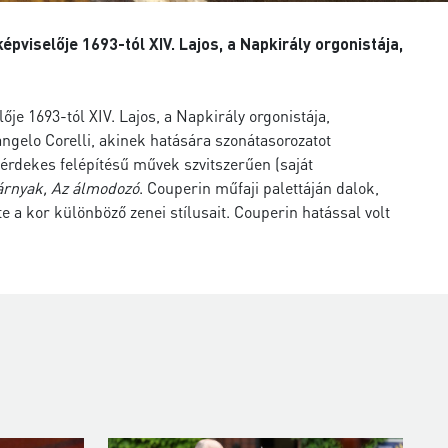
viselője 1693-tól XIV. Lajos, a Napkirály orgonistája,
e 1693-tól XIV. Lajos, a Napkirály orgonistája,
angelo Corelli, akinek hatására szonátasorozatot
érdekes felépítésű művek szvitszerűen (saját
árnyak, Az álmodozó
. Couperin műfaji palettáján dalok,
 a kor különböző zenei stílusait. Couperin hatással volt