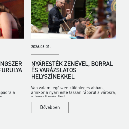
2026.06.01.
ANGSZER
NYÁRESTÉK ZENÉVEL, BORRAL
 FURULYA
ÉS VARÁZSLATOS
HELYSZÍNEKKEL
Van valami egészen különleges abban,
npadra a
amikor a nyári este lassan ráborul a városra,
m...
a levegő még őrzi...
Bővebben