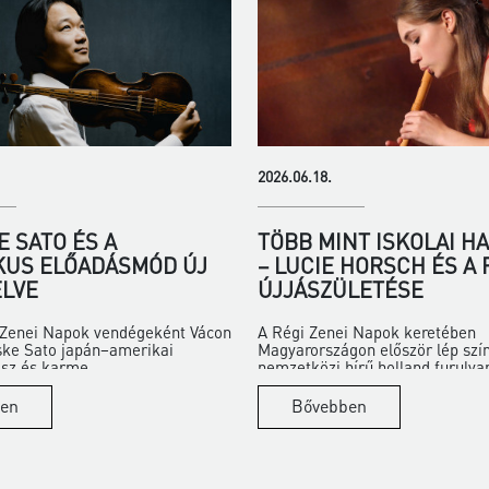
2026.06.18.
 SATO ÉS A
TÖBB MINT ISKOLAI H
KUS ELŐADÁSMÓD ÚJ
– LUCIE HORSCH ÉS A
LVE
ÚJJÁSZÜLETÉSE
i Zenei Napok vendégeként Vácon
A Régi Zenei Napok keretében
ske Sato japán–amerikai
Magyarországon először lép szí
z és karme...
nemzetközi hírű holland furulya
en
Bővebben