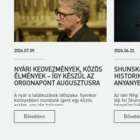
2026.07.09.
2026.06.22.
NYÁRI KEDVEZMÉNYEK, KÖZÖS
SHUNSKE
ÉLMÉNYEK – ÍGY KÉSZÜL AZ
HISTORI
ORGONAPONT AUGUSZTUSRA
ANYANYE
A nyár a találkozások időszaka. Ilyenkor
Az idei Rég
könnyebben mondunk igent egy közös
lép fel Shun
estére, egy rég halogato...
hegedűművés
Bővebben
Bővebb