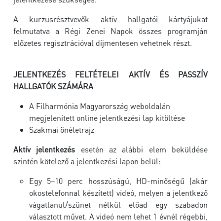
A kurzusrésztvevők aktív hallgatói kártyájukat
felmutatva a Régi Zenei Napok összes programján
előzetes regisztrációval díjmentesen vehetnek részt.
JELENTKEZÉS FELTÉTELEI AKTÍV ÉS PASSZÍV
HALLGATÓK SZÁMÁRA
A Filharmónia Magyarország weboldalán
megjelenített online jelentkezési lap kitöltése
Szakmai önéletrajz
Aktív jelentkezés
esetén az alábbi elem beküldése
szintén kötelező a jelentkezési lapon belül:
Egy 5–10 perc hosszúságú, HD-minőségű (akár
okostelefonnal készített) videó, melyen a jelentkező
vágatlanul/szünet nélkül előad egy szabadon
választott művet. A videó nem lehet 1 évnél régebbi,