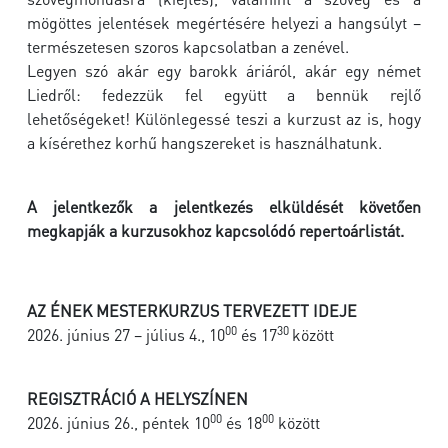
mögöttes jelentések megértésére helyezi a hangsúlyt –
természetesen szoros kapcsolatban a zenével.
Legyen szó akár egy barokk áriáról, akár egy német
Liedről: fedezzük fel együtt a bennük rejlő
lehetőségeket! Különlegessé teszi a kurzust az is, hogy
a kísérethez korhű hangszereket is használhatunk.
A jelentkezők a jelentkezés elküldését követően
megkapják a kurzusokhoz kapcsolódó repertoárlistát.
AZ ÉNEK MESTERKURZUS TERVEZETT IDEJE
00
30
2026. június 27 – július 4., 10
és 17
között
REGISZTRÁCIÓ A HELYSZÍNEN
00
00
2026. június 26., péntek 10
és 18
között