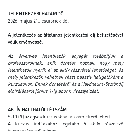
JELENTKEZÉSI HATÁRIDŐ
2026. május 21., csütörtök dél
A jelentkezés az általános jelentkezési díj befizetésével
válik érvényessé.
Az érvényes jelentkezők anyagát továbbítjuk a
professzoroknak, akik döntést hoznak, hogy mely
jelentkezők nyerik el az aktív részvételi lehetőséget, és
mely jelentkezők vehetnek részt passzív hallgatóként a
kurzusokon. Ennek döntéséről és a Haydneum-ösztöndíj
elbírálásáról június 1-ig adunk visszajelzést.
AKTÍV HALLGATÓI LÉTSZÁM
5-10 fő (az egyes kurzusoknál a szám eltérő lehet)
A kurzus indításához legalább 5 aktív résztvevő
jelentkezése szükséges.