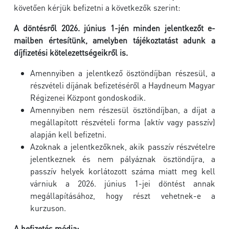
követően kérjük befizetni a következők szerint:
A döntésről 2026. június 1-jén minden jelentkezőt e-
mailben értesítünk, amelyben tájékoztatást adunk a
díjfizetési kötelezettségeikről is.
Amennyiben a jelentkező ösztöndíjban részesül, a
részvételi díjának befizetéséről a Haydneum Magyar
Régizenei Központ gondoskodik.
Amennyiben nem részesül ösztöndíjban, a díjat a
megállapított részvételi forma (aktív vagy passzív)
alapján kell befizetni.
Azoknak a jelentkezőknek, akik passzív részvételre
jelentkeznek és nem pályáznak ösztöndíjra, a
passzív helyek korlátozott száma miatt meg kell
várniuk a 2026. június 1-jei döntést annak
megállapításához, hogy részt vehetnek-e a
kurzuson.
A befizetés módja: