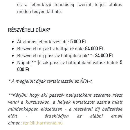
és a jelentkező lehetőség szerint teljes alakos
módon legyen látható.
RÉSZVÉTELI DÍJAK*
Általános jelentkezési díj:
5
000 Ft
Részvételi díj aktív hallgatóknak:
84
000 Ft
Részvételi díj passzív hallgatóknak**:
24
000 Ft
Napidíj** (csak passzív hallgatóként választható):
5
000 Ft
* A megjelölt díjak tartalmazzák az ÁFA-t.
**Kérjük, hogy aki passzív hallgatóként szeretne részt
venni a kurzusokon, a helyek korlátozott száma miatt
mindenképpen előzetesen - a részvételi díj befizetése
előtt - érdeklődjön az alábbi email
címen:
rzn@filharmonia.hu