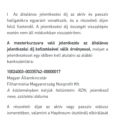
ℹ ️ Az általános jelentkezési díj az aktív és passzív
hallgatókra egyaránt vonatkozik, és a részvételi díjon
felül fizetendő. A jelentkezési díj összegét visszalépés
esetén nem áll módunkban visszatéríteni.
A mesterkurzusra való jelentkezés az általános
jelentkezési díj befizetésével válik érvényessé,
melyet a
jelentkezéssel egy időben kell átutalni az alábbi
bankszámlára:
10024003–00335742–00000017
Magyar Államkincstár
Filharmónia Magyarország Nonprofit Kft.
A közleményben kérjük feltüntetni: RZN; jelentkező
neve, születési dátuma
A részvételi díjat az aktív vagy passzív státusz
ismeretében, valamint a Haydneum-ösztöndíj elbírálását