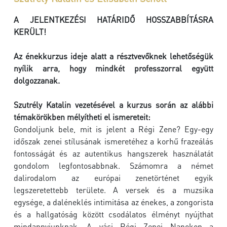
A JELENTKEZÉSI HATÁRIDŐ HOSSZABBÍTÁSRA
KERÜLT!
Az énekkurzus ideje alatt a résztvevőknek lehetőségük
nyílik arra, hogy mindkét professzorral együtt
dolgozzanak.
Szutrély Katalin vezetésével a kurzus során az alábbi
témakörökben mélyítheti el ismereteit:
Gondoljunk bele, mit is jelent a Régi Zene? Egy-egy
időszak zenei stílusának ismeretéhez a korhű frazeálás
fontosságát és az autentikus hangszerek használatát
gondolom legfontosabbnak. Számomra a német
dalirodalom az európai zenetörténet egyik
legszeretettebb területe. A versek és a muzsika
egysége, a daléneklés intimitása az énekes, a zongorista
és a hallgatóság között csodálatos élményt nyújthat
mindannyiunknak. A váci Régi Zenei Napokon a