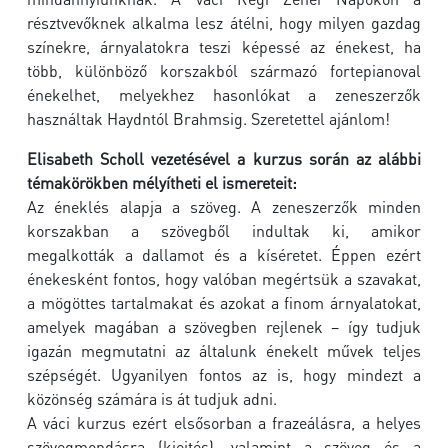
résztvevőknek alkalma lesz átélni, hogy milyen gazdag
színekre, árnyalatokra teszi képessé az énekest, ha
több, különböző korszakból származó fortepianoval
énekelhet, melyekhez hasonlókat a zeneszerzők
használtak Haydntól Brahmsig. Szeretettel ajánlom!
Elisabeth Scholl vezetésével a kurzus során az alábbi
témakörökben mélyítheti el ismereteit:
Az éneklés alapja a szöveg. A zeneszerzők minden
korszakban a szövegből indultak ki, amikor
megalkották a dallamot és a kíséretet. Éppen ezért
énekesként fontos, hogy valóban megértsük a szavakat,
a mögöttes tartalmakat és azokat a finom árnyalatokat,
amelyek magában a szövegben rejlenek – így tudjuk
igazán megmutatni az általunk énekelt művek teljes
szépségét. Ugyanilyen fontos az is, hogy mindezt a
közönség számára is át tudjuk adni.
A váci kurzus ezért elsősorban a frazeálásra, a helyes
szövegmondásra (kiejtés), valamint a szöveg és a