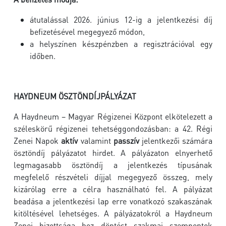
átutalással 2026. június 12-ig a jelentkezési díj
befizetésével megegyező módon,
a helyszínen készpénzben a regisztrációval egy
időben.
HAYDNEUM ÖSZTÖNDÍJPÁLYÁZAT
A Haydneum – Magyar Régizenei Központ elkötelezett a
széleskörű régizenei tehetséggondozásban: a 42. Régi
Zenei Napok
aktív
valamint
passzív
jelentkezői számára
ösztöndíj pályázatot hirdet. A pályázaton elnyerhető
legmagasabb ösztöndíj a jelentkezés típusának
megfelelő részvételi díjjal megegyező összeg, mely
kizárólag erre a célra használható fel. A pályázat
beadása a jelentkezési lap erre vonatkozó szakaszának
kitöltésével lehetséges. A pályázatokról a Haydneum
Zenei bizottsága hoz döntést szakmai szempontok