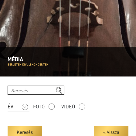
MÉDIA
BÉRLETEN KÍVÜLI KONCERTEK
FOTÓ
VIDEÓ
Keresés
« Vissza