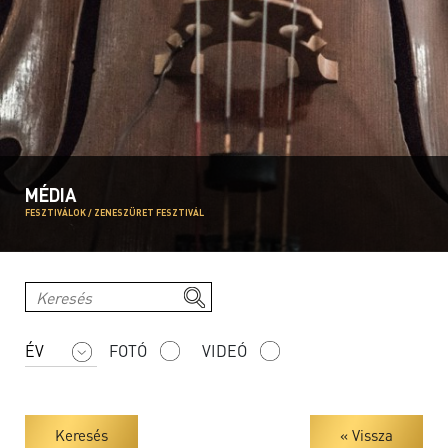
MÉDIA
FESZTIVÁLOK / ZENESZÜRET FESZTIVÁL
FOTÓ
VIDEÓ
Keresés
« Vissza