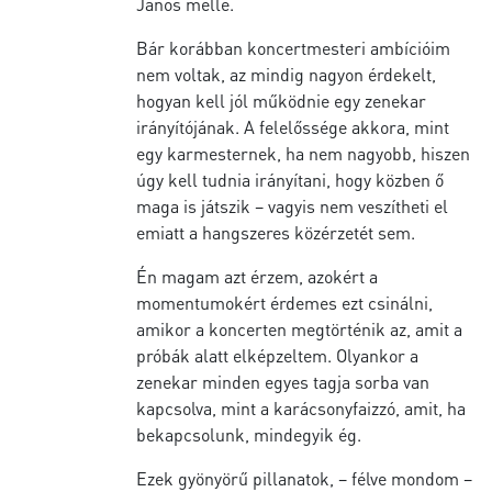
János mellé.
Bár korábban koncertmesteri ambícióim
nem voltak, az mindig nagyon érdekelt,
hogyan kell jól működnie egy zenekar
irányítójának. A felelőssége akkora, mint
egy karmesternek, ha nem nagyobb, hiszen
úgy kell tudnia irányítani, hogy közben ő
maga is játszik – vagyis nem veszítheti el
emiatt a hangszeres közérzetét sem.
Én magam azt érzem, azokért a
momentumokért érdemes ezt csinálni,
amikor a koncerten megtörténik az, amit a
próbák alatt elképzeltem. Olyankor a
zenekar minden egyes tagja sorba van
kapcsolva, mint a karácsonyfaizzó, amit, ha
bekapcsolunk, mindegyik ég.
Ezek gyönyörű pillanatok, – félve mondom –