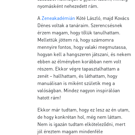
nyomásként nehezedett rám.
A
Zeneakadémián
Kóté László, majd Kovács
Dénes voltak a tanáraim. Szerencsésnek
érzem magam, hogy tőlük tanulhattam.
Mellettük jöttem rá, hogy számomra
mennyire fontos, hogy valaki megmutassa,
hogyan kell a hangszeren játszani, és nekem
ebben az élményben korábban nem volt
részem. Ekkor végre tapasztalhattam a
zenét – hallhattam, és láthattam, hogy
manuálisan is miként születik meg a
valóságban. Mindez nagyon inspirálóan
hatott rám!
Ekkor már tudtam, hogy ez lesz az én utam,
de hogy konkrétan hol, még nem láttam.
Nem is igazán tudtam elköteleződni, mert
jól éreztem magam mindenféle