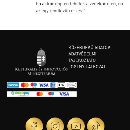
ha akkor épp én lehetek a zenekar élén, na
az egy rendkívüli érzés.”
KÖZÉRDEKŰ ADATOK
ADATVÉDELMI
TÁJÉKOZTATÓ
JOGI NYILATKOZAT