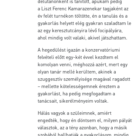
délutánonként is tanított, apukám pedig
a Liszt Ferenc Kamarazenekar tagjaként az
év felét turnékon töltötte, én a tanulás és a
gyakorlás helyett elég gyakran szaladtam le
az egy keresztutcányira lévő focipályára,
ahol mindig volt valaki, akivel játszhattam.
A hegedülést igazán a konzervatóriumi
felvételi előtt egy-két évvel kezdtem el
komolyan venni, méghozzá azért, mert egy
olyan tanár mellé kerültem, akinek a
szuggesztív személyisége magával ragadott
– mellette kötelességemnek éreztem a
gyakorlást, ha pedig megfogadtam a
tanácsait, sikerélményeim voltak.
Hálás vagyok a szüleimnek, amiért
engedték, hogy én döntsem el, milyen pályát
választok, az a tény azonban, hogy a másik
szobából hallhatják a gyakorlásom, mindig