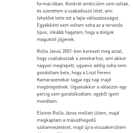
formációban. Konkrét ambícióim sem voltak,
és szerettem a szabadúszó létet, ami
lehetővé tette ezt a fajta változatosságot.
Egyébként sem voltam soha az a tervezős
típus, inkább hagytam, hogy a dolgok
maguktól jöjjenek.
Rolla János 2001-ben keresett meg azzal,
hogy csatlakozzak a zenekarhoz, ami akkor
nagyon meglepett, ugyanis addig soha nem
gondoltam bele, hogy a Liszt Ferenc
Kamarazenekar tagjai egy nap majd
megöregednek. Ugyanakkor a válaszon egy
percig sem gondolkodtam, egyből igent
mondtam.
Eleinte Rolla János mellett ültem, majd
megkaptam a másodhegedű
szólamvezetését, majd újra visszakerültem