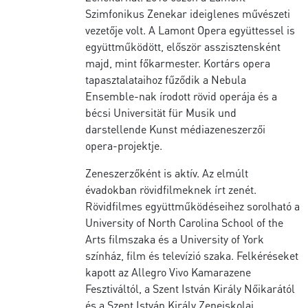
Szimfonikus Zenekar ideiglenes művészeti
vezetője volt. A Lamont Opera együttessel is
együttműködött, először asszisztensként
majd, mint főkarmester. Kortárs opera
tapasztalataihoz fűződik a Nebula
Ensemble-nak írodott rövid operája és a
bécsi Universität für Musik und
darstellende Kunst médiazeneszerzői
opera-projektje.
Zeneszerzőként is aktív. Az elmúlt
évadokban rövidfilmeknek írt zenét.
Rövidfilmes együttműködéseihez sorolható a
University of North Carolina School of the
Arts filmszaka és a University of York
színház, film és televízió szaka. Felkéréseket
kapott az Allegro Vivo Kamarazene
Fesztiváltól, a Szent István Király Nőikarától
és a Szent István Király Zeneiskolai