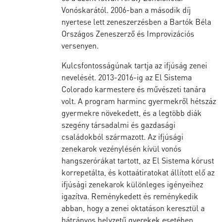
Vonóskarától. 2006-ban a második díj
nyertese lett zeneszerzésben a Bartók Béla
Országos Zeneszerző és Improvizációs
versenyen.
Kulcsfontosságúnak tartja az ifjúság zenei
nevelését. 2013-2016-ig az El Sistema
Colorado karmestere és művészeti tanára
volt. A program harminc gyermekről hétszáz
gyermekre növekedett, és a legtöbb diák
szegény társadalmi és gazdasági
családokból származott. Az ifjúsági
zenekarok vezénylésén kívül vonós
hangszerórákat tartott, az El Sistema kórust
korrepetálta, és kottaátiratokat állított elő az
ifjúsági zenekarok különleges igényeihez
igazítva. Reménykedett és reménykedik
abban, hogy a zenei oktatáson keresztül a
hátrányos helyzetű gyerekek esetében