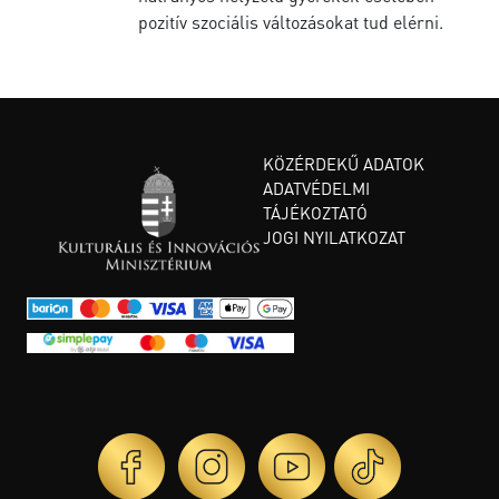
pozitív szociális változásokat tud elérni.
KÖZÉRDEKŰ ADATOK
ADATVÉDELMI
TÁJÉKOZTATÓ
JOGI NYILATKOZAT