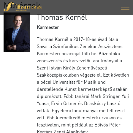
Művészek
Thomas Kornél
Karmester
Thomas Kornél a 2017-18-as évad óta a
Savaria Szimfonikus Zenekar Asszisztens
Karmesteri pozícióját tölti be. Középfokú
zeneszerzés és karvezetői tanulmányait a
Szent István Király Zeneművészeti
Szakközépiskolában végezte el. Ezt követően
a bécsi Universität für Musik und
darstellende Kunst karmesterképző szakán
diplomázott. Főbb tanárai Mark Stringer, Yuji
Yuasa, Ervin Ortner és Draskóczy László
voltak. Egyetemi tanulmányai mellett részt
vett több kiemelkedő mesterkurzuson és
fesztiválon, mint például az Eötvös Péter
Kortárs Zenei Alapítvány