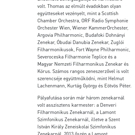
volt. Thomas az elmúlt évadokban olyan
együtteseket vezényelt, mint a Scottish
Chamber Orchestra, ORF Radio Symphonie
Orchester Wien, Wiener KammerOrchester,
Argovia Philharmonic, Budafoki Dohnányi
Zenekar, Óbudai Danubia Zenekar, Zuglói
Filharmonikusok, Fort Wayne Philharmonic,
Severoceska Filharmonie Teplice és a
Magyar Nemzeti Filharmonikus Zenekar és
Kórus. Számos rangos zeneszerzővel is volt
szerencséje együttműködni, mint Helmut
Lachenmann, Kurtág György és Eötvös Péter.
Pályafutása során már három zenekarnál
volt asszisztens karmester: a Denveri
Filharmonikus Zenekarnál, a Lamont
Szimfonikus Zenekarnál, illetve a Szent
István Király Zeneiskolai Szimfonikus
Zenekarnál. 2013 őszén a Lamont