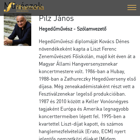
Művészek
Pilz János
Hegedűművész - Szólamvezető
Hegedűművészi diplomáját Kovács Dénes
növendékeként kapta a Liszt Ferenc
Zeneművészeti Főiskolán, majd két éven át a
Magyar Állami Hangversenyzenekar
koncertmestere volt. 1986-ban a Hubay,
1988-ban a Zathureczky Hegedűverseny első
díjasa. Még zeneakadémistaként részt vett a
Fesztiválzenekar legelső produkcióiban.
1987 és 2010 között a Keller Vonósnégyes
tagjaként Európa és Amerika legnagyobb
koncerttermeiben lépett fel. 1995-ben a
kvartettel Liszt-díjat kapott, és számos
hanglemezfelvételük (Erato, ECM) nyert
jelentős nemzetközi díjakat (Midem