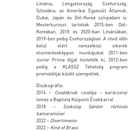
Litvánia, Lengyelország, Csehország,
Szlovákia, az Amerikai Egyesült Államok,
Dubai, Japán és Dél-Korea színpadain is.
Mesterkurzust tartottak 2015-ben Dél-
Koreában, 2018 és 2020-ban Litvániában,
2019-ben pedig Csehországban. A rövid időn
belül elért nemzetközi sikerek
elismeréseképpen munkájukat 2011-ben
Junior Prima díjjal tüntették ki, 2012-ben
pedig a KLASSZ Tehetség program
promotáltjai között szerepeltek.
Diszkográfia:
2014 –
Csodáknak csodája
– karácsonyi
lemez a Baptista Központi Énekkarral
2018 –
Szokolay Sándor rézfúvós
kamaraművei
2022 –
Divertimento
2022 –
Kind of Brass