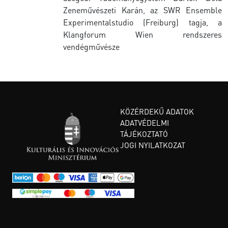
Zeneművészeti Karán, az SWR Ensemble
Experimentalstudio (Freiburg) tagja, a
Klangforum Wien rendszeres
vendégművésze
KÖZÉRDEKŰ ADATOK
ADATVÉDELMI
TÁJÉKOZTATÓ
JOGI NYILATKOZAT