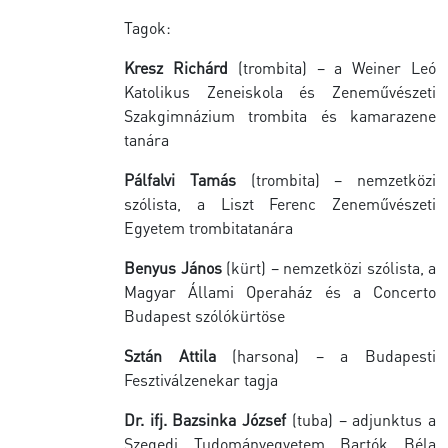
Tagok:
Kresz Richárd
(trombita) – a Weiner Leó
Katolikus Zeneiskola és Zeneművészeti
Szakgimnázium trombita és kamarazene
tanára
Pálfalvi Tamás
(trombita) – nemzetközi
szólista, a Liszt Ferenc Zeneművészeti
Egyetem trombitatanára
Benyus János
(kürt) – nemzetközi szólista, a
Magyar Állami Operaház és a Concerto
Budapest szólókürtöse
Sztán Attila
(harsona) – a Budapesti
Fesztiválzenekar tagja
Dr. ifj. Bazsinka József
(tuba) – adjunktus a
Szegedi Tudományegyetem Bartók Béla