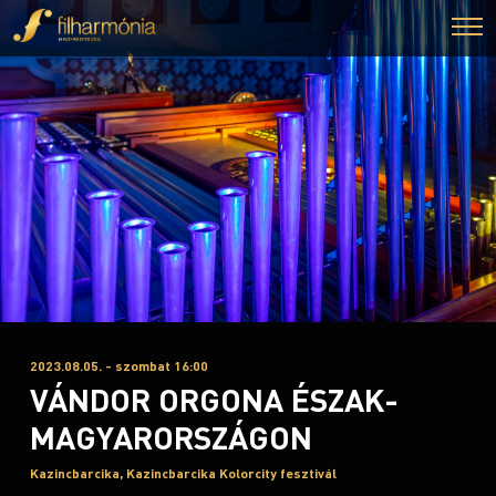
2023.08.05. - szombat 16:00
VÁNDOR ORGONA ÉSZAK-
MAGYARORSZÁGON
Kazincbarcika, Kazincbarcika Kolorcity fesztivál