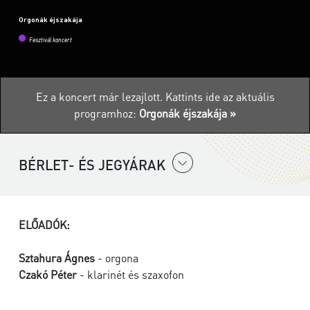
Orgonák éjszakája
Fesztivál koncert
Ez a koncert már lezajlott.
Kattints ide az aktuális
programhoz:
Orgonák éjszakája »
BÉRLET- ÉS JEGYÁRAK
ELŐADÓK:
Sztahura Ágnes
- orgona
Czakó Péter
- klarinét és szaxofon