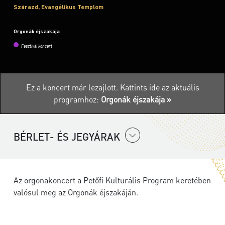
Szárazd, Evangélikus Templom
Orgonák éjszakája
Fesztivál koncert
Ez a koncert már lezajlott.
Kattints ide az aktuális
programhoz:
Orgonák éjszakája »
BÉRLET- ÉS JEGYÁRAK
Az orgonakoncert a Petőfi Kulturális Program keretében
valósul meg az Orgonák éjszakáján.