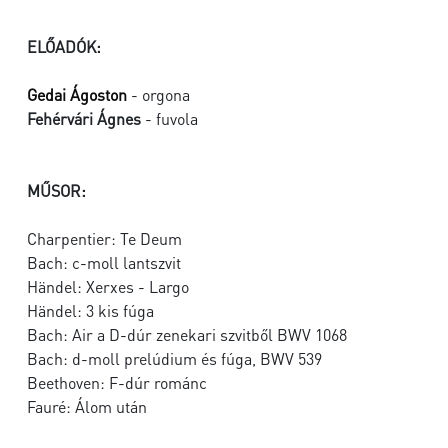
ELŐADÓK:
Gedai Ágoston
- orgona
Fehérvári Ágnes
- fuvola
MŰSOR:
Charpentier: Te Deum
Bach: c-moll lantszvit
Händel: Xerxes - Largo
Händel: 3 kis fúga
Bach: Air a D-dúr zenekari szvitből BWV 1068
Bach: d-moll prelúdium és fúga, BWV 539
Beethoven: F-dúr románc
Fauré: Álom után