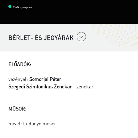
Családi program
BÉRLET- ÉS JEGYÁRAK
ELŐADÓK:
vezényel:
Somorjai Péter
Szegedi Szimfonikus Zenekar
- zenekar
MŰSOR:
Ravel: Lúdanyó meséi