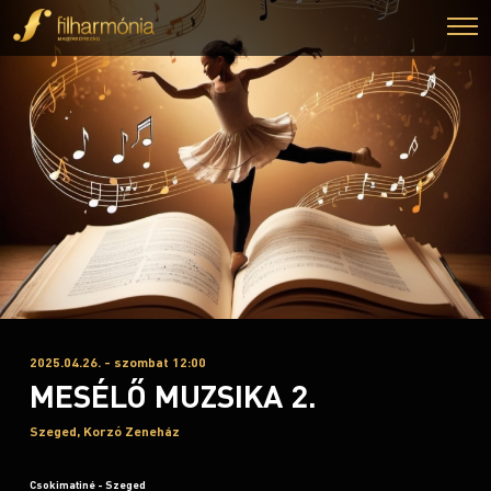
2025.04.26. - szombat 12:00
MESÉLŐ MUZSIKA 2.
Szeged, Korzó Zeneház
Csokimatiné - Szeged