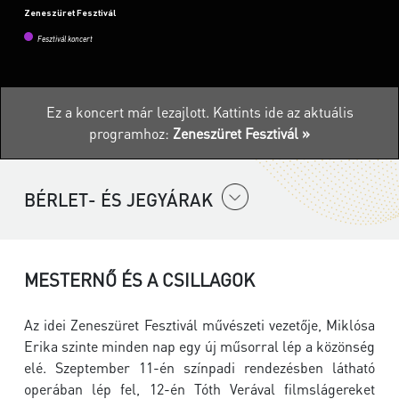
Zeneszüret Fesztivál
Fesztivál koncert
Ez a koncert már lezajlott.
Kattints ide az aktuális
programhoz:
Zeneszüret Fesztivál »
BÉRLET- ÉS JEGYÁRAK
MESTERNŐ ÉS A CSILLAGOK
Az idei Zeneszüret Fesztivál művészeti vezetője, Miklósa
Erika szinte minden nap egy új műsorral lép a közönség
elé. Szeptember 11-én színpadi rendezésben látható
operában lép fel, 12-én Tóth Verával filmslágereket