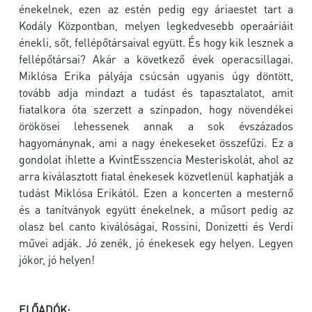
énekelnek, ezen az estén pedig egy áriaestet tart a
Kodály Központban, melyen legkedvesebb operaáriáit
énekli, sőt, fellépőtársaival együtt. És hogy kik lesznek a
fellépőtársai? Akár a következő évek operacsillagai.
Miklósa Erika pályája csúcsán ugyanis úgy döntött,
tovább adja mindazt a tudást és tapasztalatot, amit
fiatalkora óta szerzett a színpadon, hogy növendékei
örökösei lehessenek annak a sok évszázados
hagyománynak, ami a nagy énekeseket összefűzi. Ez a
gondolat ihlette a KvintEsszencia Mesteriskolát, ahol az
arra kiválasztott fiatal énekesek közvetlenül kaphatják a
tudást Miklósa Erikától. Ezen a koncerten a mesternő
és a tanítványok együtt énekelnek, a műsort pedig az
olasz bel canto kiválóságai, Rossini, Donizetti és Verdi
művei adják. Jó zenék, jó énekesek egy helyen. Legyen
jókor, jó helyen!
ELŐADÓK: