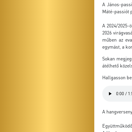
A János-passió
Máté-passiót p
A 2024/2025-ö
2026 virágvasá
műben az evan
egymást, a ko
Sokan megjegy
átélhető közel
Hallgasson be
A hangverseny 
Együttműködő 