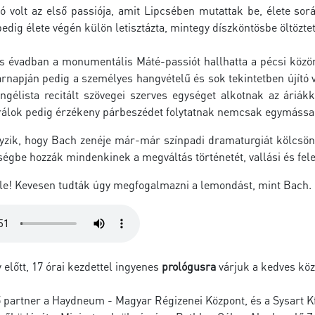
 volt az első passiója, amit Lipcsében mutattak be, élete sorá
edig élete végén külön letisztázta, mintegy díszköntösbe öltözte
s évadban a monumentális Máté-passiót hallhatta a pécsi közö
rnapján pedig a személyes hangvételű és sok tekintetben újító 
gélista recitált szövegei szerves egységet alkotnak az áriákk
rálok pedig érzékeny párbeszédet folytatnak nemcsak egymással,
zik, hogy Bach zenéje már-már színpadi dramaturgiát kölcsönöz
ségbe hozzák mindenkinek a megváltás történetét, vallási és fe
le! Kevesen tudták úgy megfogalmazni a lemondást, mint Bach. 
előtt, 17 órai kezdettel ingyenes
prológusra
várjuk a kedves kö
partner a Haydneum - Magyar Régizenei Központ, és a Sysart Kft