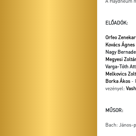
A Haydneum mű
ELŐADÓK:
Orfeo Zenekar
Kovács Ágnes
Nagy Bernade
Megyesi Zoltá
Varga-Tóth Att
Melkovics Zol
Borka Ákos
- 
vezényel:
Vash
MŰSOR:
Bach: János-p