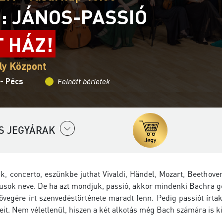
: JÁNOS-PASSIÓ
T HÁZ!
ly Központ
 - Pécs
Felnőtt bérletek
S JEGYÁRAK
k, concerto, eszünkbe juthat Vivaldi, Händel, Mozart, Beethov
usok neve. De ha azt mondjuk, passió, akkor mindenki Bachra go
zövegére írt szenvedéstörténete maradt fenn. Pedig passiót írt
éreit. Nem véletlenül, hiszen a két alkotás még Bach számára is 