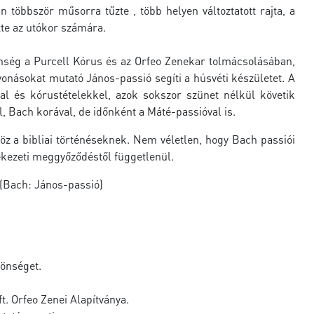
n többször műsorra tűzte , több helyen változtatott rajta, a
tte az utókor számára.
nség a Purcell Kórus és az Orfeo Zenekar tolmácsolásában,
vonásokat mutató János-passió segíti a húsvéti készületet. A
al és kórustételekkel, azok sokszor szünet nélkül követik
 Bach korával, de időnként a Máté-passióval is.
 a bibliai történéseknek. Nem véletlen, hogy Bach passiói
lekezeti meggyőződéstől függetlenül.
(Bach: János-passió)
zönséget.
. Orfeo Zenei Alapítványa.