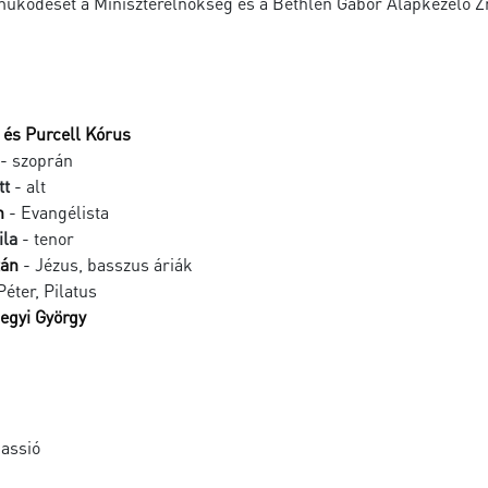
ködését a Miniszterelnökség és a Bethlen Gábor Alapkezelő Zr
 és Purcell Kórus
- szoprán
tt
- alt
n
- Evangélista
ila
- tenor
tán
- Jézus, basszus áriák
Péter, Pilatus
egyi György
assió