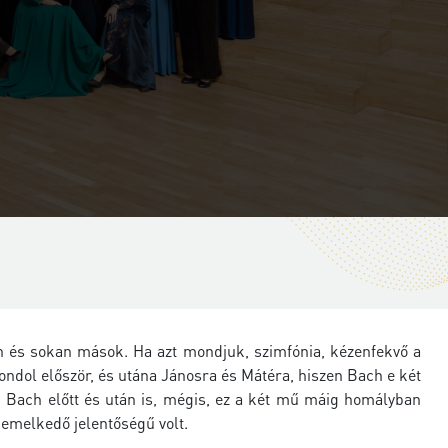
en és sokan mások. Ha azt mondjuk, szimfónia, kézenfekvő a
ndol először, és utána Jánosra és Mátéra, hiszen Bach e két
ak Bach előtt és után is, mégis, ez a két mű máig homályban
kiemelkedő jelentőségű volt.