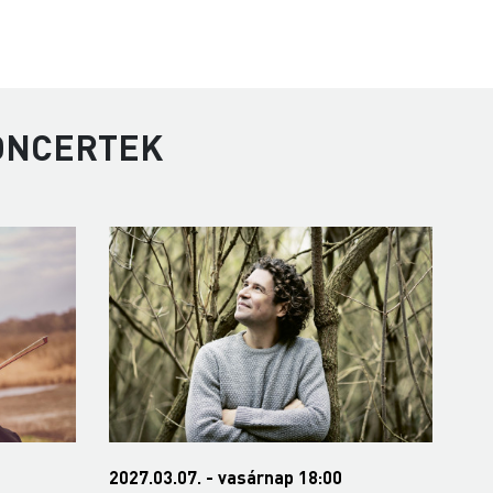
KONCERTEK
2027.03.22. - hétfő 19:00
202