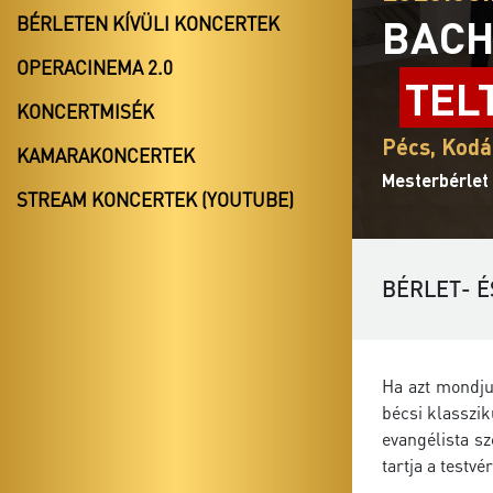
BACH
BÉRLETEN KÍVÜLI KONCERTEK
OPERACINEMA 2.0
TEL
KONCERTMISÉK
Pécs, Kodá
KAMARAKONCERTEK
Mesterbérlet
STREAM KONCERTEK (YOUTUBE)
BÉRLET- É
Ha azt mondju
bécsi klasszik
evangélista s
tartja a testv