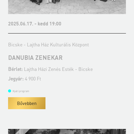
2025.06.17. - kedd 19:00
Bicske - Lajtha Ház Kulturális Központ
DANUBIA ZENEKAR
Bérlet:
Lajtha Házi Zenés Esték - Bicske
Jegyár:
4 900 Ft
Nyári program
Bővebben