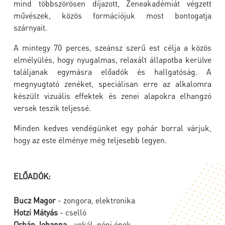
mind többszörösen díjazott, Zeneakadémiát végzett
művészek, közös formációjuk most bontogatja
szárnyait.
A mintegy 70 perces, szeánsz szerű est célja a közös
elmélyülés, hogy nyugalmas, relaxált állapotba kerülve
találjanak egymásra előadók és hallgatóság. A
megnyugtató zenéket, speciálisan erre az alkalomra
készült vizuális effektek és zenei alapokra elhangzó
versek teszik teljessé.
Minden kedves vendégünket egy pohár borral várjuk,
hogy az este élménye még teljesebb legyen.
ELŐADÓK:
Bucz Magor
- zongora, elektronika
Hotzi Mátyás
- cselló
Orbán Johanna
- vokál, népi ének