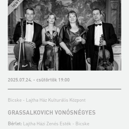
2025.07.24. - csütörtök 19:00
Bicske - Lajtha Ház Kulturális Központ
GRASSALKOVICH VONÓSNÉGYES
Bérlet:
Lajtha Házi Zenés Esték - Bicske