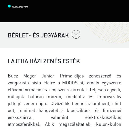
Nyári program
BÉRLET- ÉS JEGYÁRAK
LAJTHA HÁZI ZENÉS ESTÉK
Bucz Magor Junior Prima-díjas zeneszerző és
zongorista hívta életre a MOODS-ot, amely egyszerre
előadói formáció és zeneszerzői arculat. Teljesen egyedi,
műfajok határán mozgó, meditatív és improvizatív
jellegű zenei napló. Ötvöződik benne az ambient, chill
out, minimal hangvétel a klasszikus-, és filmzenei
eszköztárral, valamint elektroakusztikus
atmoszférákkal. Akik megszólaltatják, külön-külön