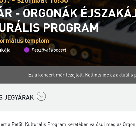
ÁR - ORGONÁK ÉJSZAKÁJ
URÁLIS PROGRAM
eformátus templom
akája
Fesztivál koncert
Ez a koncert már lezajlott.
Kattints ide az aktuáli
S JEGYÁRAK
ert a Petőfi Kulturális Program keretében valósul meg az Orgon