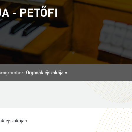
A - PETŐFI
s programhoz:
Orgonák éjszakája »
ák éjszakáján.