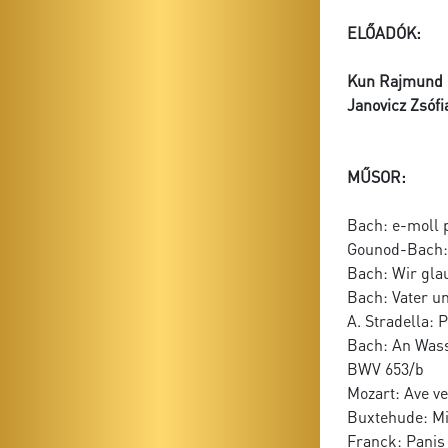
ELŐADÓK:
Kun Rajmund
Janovicz Zsófi
MŰSOR:
Bach: e-moll 
Gounod-Bach:
Bach: Wir glau
Bach: Vater u
A. Stradella: 
Bach: An Wass
BWV 653/b
Mozart: Ave v
Buxtehude: Mi
Franck: Panis