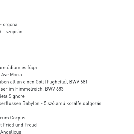
- orgona
a
- szoprán
prelúdium és fúga
 Ave Maria
ben all an einen Gott (Fughetta), BWV 681
nser im Himmelreich, BWV 683
Pieta Signore
erflüssen Babylon - 5 szólamú korálfeldolgozás,
erum Corpus
t Fried und Freud
 Angelicus