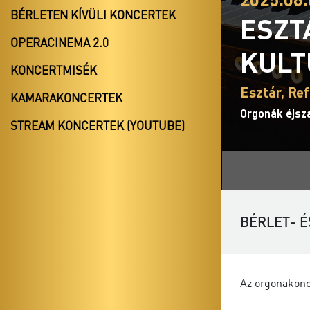
BÉRLETEN KÍVÜLI KONCERTEK
ESZT
OPERACINEMA 2.0
KULT
KONCERTMISÉK
Esztár, R
KAMARAKONCERTEK
Orgonák éjsz
STREAM KONCERTEK (YOUTUBE)
BÉRLET- É
Az orgonakonc