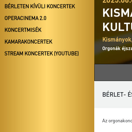
BÉRLETEN KÍVÜLI KONCERTEK
KISM
OPERACINEMA 2.0
KULT
KONCERTMISÉK
Kismányok
KAMARAKONCERTEK
Orgonák éjsz
STREAM KONCERTEK (YOUTUBE)
BÉRLET- É
Az orgonakonc