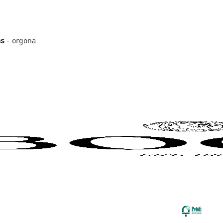
ás
- orgona