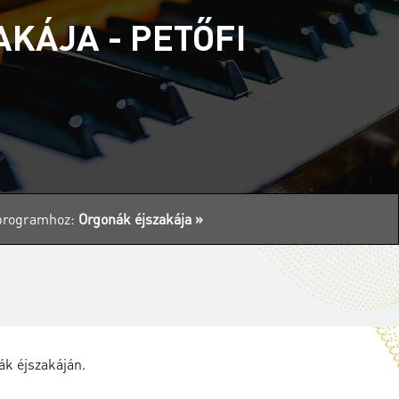
KÁJA - PETŐFI
s programhoz:
Orgonák éjszakája »
ák éjszakáján.