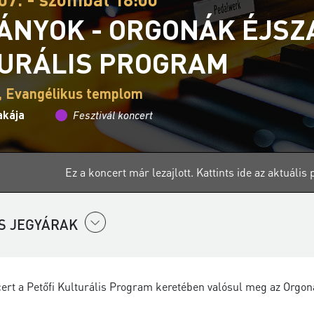
ÁNYOK - ORGONÁK ÉJSZA
URÁLIS PROGRAM
, Evangélikus templom
akája
Fesztivál koncert
Ez a koncert már lezajlott.
Kattints ide az aktuáli
S JEGYÁRAK
ert a Petőfi Kulturális Program keretében valósul meg az Orgon