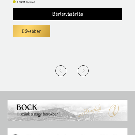
Felnőtt bérletek
Bérletvásárlás
Bővebben