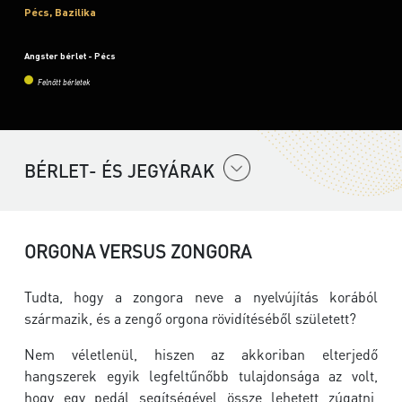
Pécs, Bazilika
Angster bérlet - Pécs
Felnőtt bérletek
BÉRLET- ÉS JEGYÁRAK
ORGONA VERSUS ZONGORA
Tudta, hogy a zongora neve a nyelvújítás korából
származik, és a zengő orgona rövidítéséből született?
Nem véletlenül, hiszen az akkoriban elterjedő
hangszerek egyik legfeltűnőbb tulajdonsága az volt,
hogy egy pedál segítségével össze lehetett zúgatni,