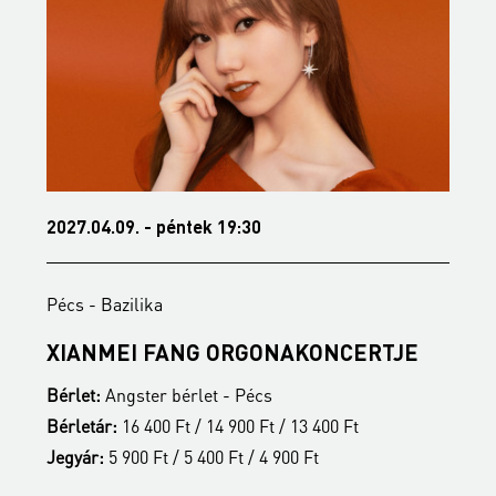
2027.04.09. - péntek 19:30
2
Pécs - Bazilika
P
S
XIANMEI FANG ORGONAKONCERTJE
A
Bérlet:
Angster bérlet - Pécs
B
Bérletár:
16 400 Ft / 14 900 Ft / 13 400 Ft
B
Jegyár:
5 900 Ft / 5 400 Ft / 4 900 Ft
J