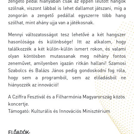
zengető pedál hiányában csak az éppen leütött hangok
szólnak, viszont lábbal is lehet dallamot játszani, míg a
zongorán a zengető pedállal egyszerre több hang
szólhat, mint ahány ujja van a játékosnak.
Mennyi változatosságot tesz lehetővé a két hangszer
hasonlósága és különbsége! Itt az alkalom, hogy
találkozzék a két külön-külön ismert rokon, és valami
olyan köntösben mutassanak meg néhány fontos
zeneművet, amilyenben igazán ritkán hallani! Szamosi
Szabolcs és Balázs János pedig gondoskodni fog róla,
hogy sem a programból, sem az előadásból ne
hiányozzék az innováció!
A Cziffra Fesztivál és a Filharmónia Magyarország közös
koncertje.
Támogató: Kulturális és Innovációs Minisztérium
ELŐADÓK: