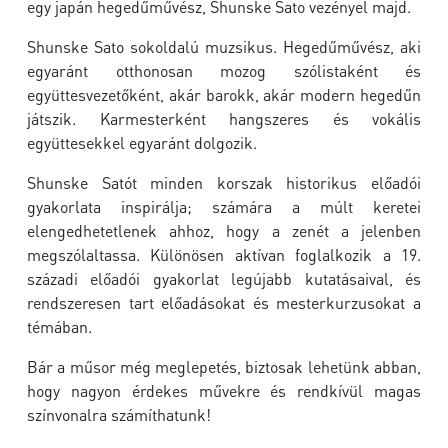
egy japán hegedűművész, Shunske Sato vezényel majd.
Shunske Sato sokoldalú muzsikus. Hegedűművész, aki
egyaránt otthonosan mozog szólistaként és
együttesvezetőként, akár barokk, akár modern hegedűn
játszik. Karmesterként hangszeres és vokális
együttesekkel egyaránt dolgozik.
Shunske Satót minden korszak historikus előadói
gyakorlata inspirálja; számára a múlt keretei
elengedhetetlenek ahhoz, hogy a zenét a jelenben
megszólaltassa. Különösen aktívan foglalkozik a 19.
századi előadói gyakorlat legújabb kutatásaival, és
rendszeresen tart előadásokat és mesterkurzusokat a
témában.
Bár a műsor még meglepetés, biztosak lehetünk abban,
hogy nagyon érdekes művekre és rendkívül magas
színvonalra számíthatunk!