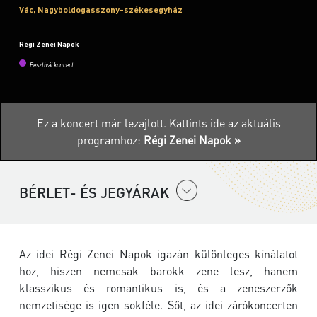
Vác, Nagyboldogasszony-székesegyház
Régi Zenei Napok
Fesztivál koncert
Ez a koncert már lezajlott.
Kattints ide az aktuális
programhoz:
Régi Zenei Napok »
BÉRLET- ÉS JEGYÁRAK
Az idei Régi Zenei Napok igazán különleges kínálatot
hoz, hiszen nemcsak barokk zene lesz, hanem
klasszikus és romantikus is, és a zeneszerzők
nemzetisége is igen sokféle. Sőt, az idei zárókoncerten