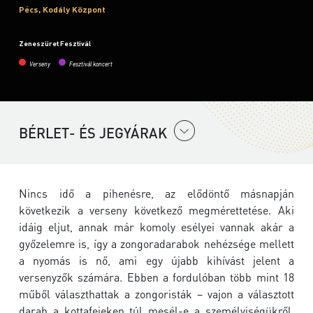
Pécs, Kodály Központ
Zeneszüret Fesztivál
Verseny
Fesztivál koncert
BÉRLET- ÉS JEGYÁRAK
Nincs idő a pihenésre, az elődöntő másnapján
következik a verseny következő megmérettetése. Aki
idáig eljut, annak már komoly esélyei vannak akár a
győzelemre is, így a zongoradarabok nehézsége mellett
a nyomás is nő, ami egy újabb kihívást jelent a
versenyzők számára. Ebben a fordulóban több mint 18
műből választhattak a zongoristák – vajon a választott
darab a kottafejeken túl mesél-e a személyiségükről,