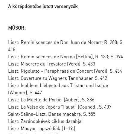
A középdöntőbe jutott versenyzők
MŰSOR:
Liszt: Reminiscences de Don Juan de Mozart, R. 288; S.
418
Liszt: Reminiscences de Norma [Bellini], R. 133; S. 394
Liszt: Miserere du Trovatore (Verdi), S. 433
Liszt: Rigoletto – Paraphrase de Concert (Verdi), S. 434
Liszt: Ouverture zu Wagners Tannhäuser, S. 442
Liszt: Isoldens Liebestod aus Tristan und Isolde
(Wagner), S. 447
Liszt: La Muette de Portici (Auber), S. 386
Liszt: La Valse de l’opéra “Faust” (Gounod), S. 407
Saint-Saëns–Liszt: Danse macabre, S. 555
Liszt: Zarándokévek ciklus darabjai
Liszt: Magyar rapszódiák (1–19.)