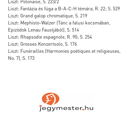
Liszt: Polonaise, S. 223/2
Liszt: Fantázia és fúga a B-A-C-H témára, R. 22; S. 529
Liszt: Grand galop chromatique, S. 219
Liszt: Mephisto-Walzer (Tánc a falusi kocsmában,
Epizódok Lenau Faustjából), S. 514
Liszt: Rhapsodie espagnole, R. 90; S. 254
Liszt: Grosses Konzertsolo, S. 176
Liszt: Funérailles (Harmonies poétiques et religieuses,
No. 7), S. 173