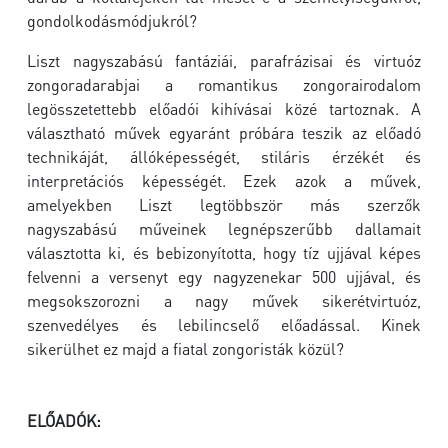
gondolkodásmódjukról?
Liszt nagyszabású fantáziái, parafrázisai és virtuóz
zongoradarabjai a romantikus zongorairodalom
legösszetettebb előadói kihívásai közé tartoznak. A
választható művek egyaránt próbára teszik az előadó
technikáját, állóképességét, stiláris érzékét és
interpretációs képességét. Ezek azok a művek,
amelyekben Liszt legtöbbször más szerzők
nagyszabású műveinek legnépszerűbb dallamait
választotta ki, és bebizonyította, hogy tíz ujjával képes
felvenni a versenyt egy nagyzenekar 500 ujjával, és
megsokszorozni a nagy művek sikerétvirtuóz,
szenvedélyes és lebilincselő előadással. Kinek
sikerülhet ez majd a fiatal zongoristák közül?
ELŐADÓK: