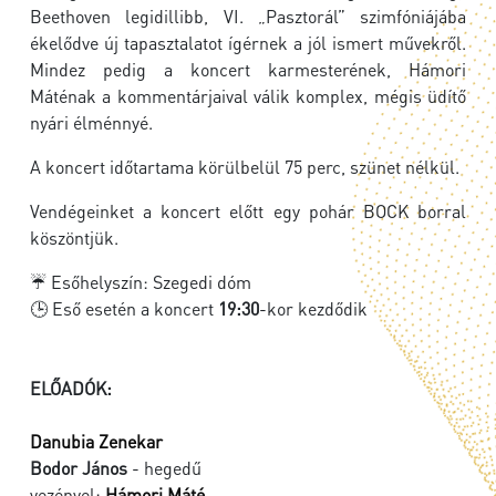
Beethoven legidillibb, VI. „Pasztorál” szimfóniájába
ékelődve új tapasztalatot ígérnek a jól ismert művekről.
Mindez pedig a koncert karmesterének, Hámori
Máténak a kommentárjaival válik komplex, mégis üdítő
nyári élménnyé.
A koncert időtartama körülbelül 75 perc, szünet nélkül.
Vendégeinket a koncert előtt egy pohár BOCK borral
köszöntjük.
☔ Esőhelyszín:
Szegedi dóm
🕒 Eső esetén a koncert
19:30
-kor kezdődik
ELŐADÓK:
Danubia Zenekar
Bodor János
- hegedű
vezényel:
Hámori Máté