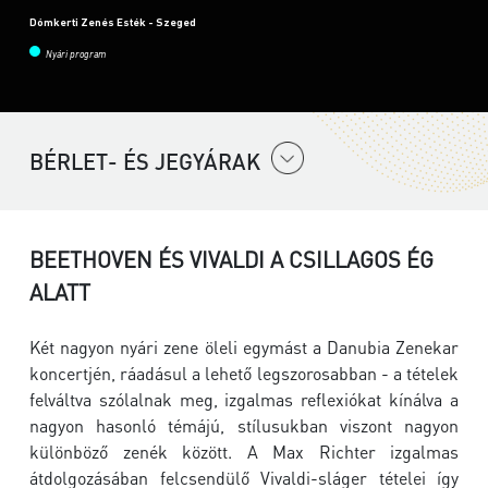
Dómkerti Zenés Esték - Szeged
Nyári program
BÉRLET- ÉS JEGYÁRAK
BEETHOVEN ÉS VIVALDI A CSILLAGOS ÉG
ALATT
Két nagyon nyári zene öleli egymást a Danubia Zenekar
koncertjén, ráadásul a lehető legszorosabban - a tételek
felváltva szólalnak meg, izgalmas reflexiókat kínálva a
nagyon hasonló témájú, stílusukban viszont nagyon
különböző zenék között. A Max Richter izgalmas
átdolgozásában felcsendülő Vivaldi-sláger tételei így