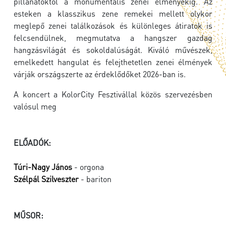
pillanatoktól a monumentális zenei élményekig. Az
esteken a klasszikus zene remekei mellett olykor
meglepő zenei találkozások és különleges átiratok is
felcsendülnek, megmutatva a hangszer gazdag
hangzásvilágát és sokoldalúságát. Kiváló művészek,
emelkedett hangulat és felejthetetlen zenei élmények
várják országszerte az érdeklődőket 2026-ban is.
A koncert a KolorCity Fesztivállal közös szervezésben
valósul meg
ELŐADÓK:
Túri-Nagy János
- orgona
Szélpál Szilveszter
- bariton
MŰSOR: