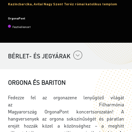
Kazincbarcika, Avilai Nagy Szent Teréz római katolikus templom
OrgonaPont
Fesztivál koncert
BÉRLET- ÉS JEGYÁRAK
ORGONA ÉS BARITON
Fedezze fel az orgonazene lenyűgöző világát
az
Filharmónia
Magyarország
OrgonaPont koncertsorozatán! A
hangversenyek az orgona sokszínűségét és páratlan
erejét hozzák közel a közönséghez – a meghitt