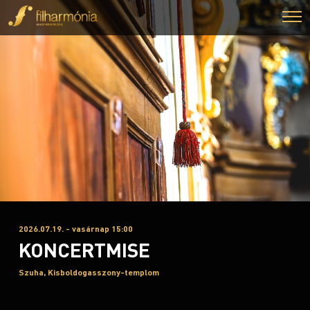
2026.07.19. - vasárnap 15:00
KONCERTMISE
Szuha, Kisboldogasszony-templom