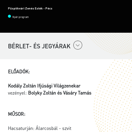
Püspökvári Zenés Esték - Pécs
Nyári program
BÉRLET- ÉS JEGYÁRAK
ELŐADÓK:
Kodály Zoltán Ifjúsági Világzenekar
vezényel:
Bolyky Zoltán és Vásáry Tamás
MŰSOR:
Hacsaturján: Álarcosbál - szvit