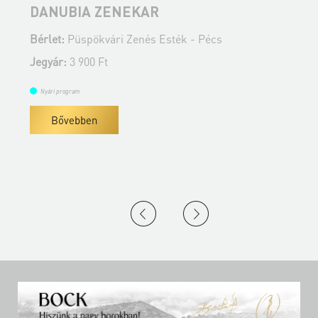
DANUBIA ZENEKAR
Bérlet:
Püspökvári Zenés Esték - Pécs
B
Jegyár:
3 900 Ft
J
Nyári program
Bővebben