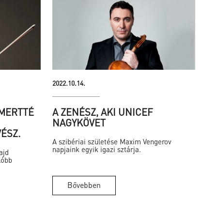
2022.10.14.
SMERTTÉ
A ZENÉSZ, AKI UNICEF
NAGYKÖVET
ÉSZ.
A szibériai születése Maxim Vengerov
napjaink egyik igazi sztárja.
ajd
lóbb
Bővebben