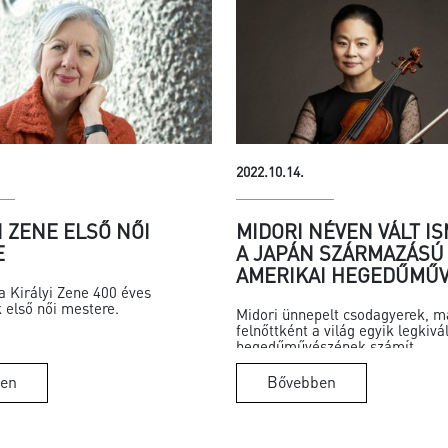
2022.10.14.
I ZENE ELSŐ NŐI
MIDORI NÉVEN VÁLT I
E
A JAPÁN SZÁRMAZÁSÚ
AMERIKAI HEGEDŰMŰV
 a Királyi Zene 400 éves
 első női mestere.
Midori ünnepelt csodagyerek, m
felnőttként a világ egyik legkivá
hegedűművészének számít
en
Bővebben