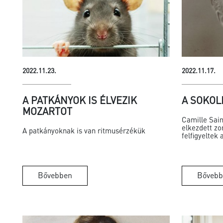
2022.11.23.
2022.11.17.
A PATKÁNYOK IS ÉLVEZIK
A SOKOL
MOZARTOT
Camille Sai
elkezdett zo
A patkányoknak is van ritmusérzékük
felfigyeltek 
Bővebben
Bővebb