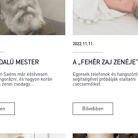
2022.11.11.
DALÚ MESTER
A „FEHÉR ZAJ ZENÉJE
nt-Saëns már kétévesen
Egyesek telefonok és hangszóró
ngorázni, és nagyon korán
segítségével próbálják elaltatni
a zenei csodagy...
csecsemőiket.
en
Bővebben