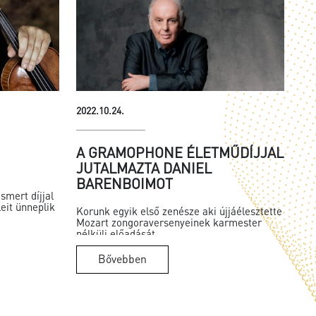
2022.10.24.
A GRAMOPHONE ÉLETMŰDÍJJAL
JUTALMAZTA DANIEL
BARENBOIMOT
smert díjjal
eit ünneplik
Korunk egyik első zenésze aki újjáélesztette
Mozart zongoraversenyeinek karmester
nélküli előadását.
Bővebben