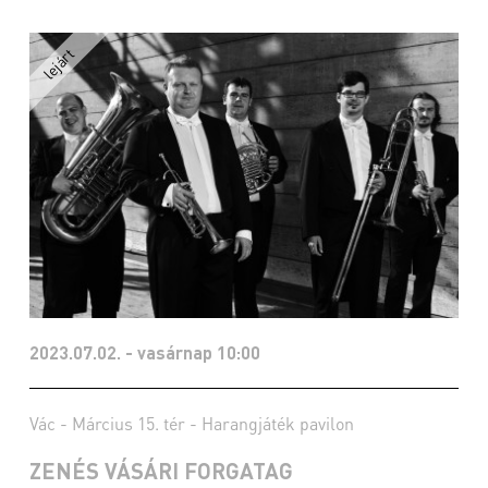
2023.07.02. - vasárnap 10:00
Vác - Március 15. tér - Harangjáték pavilon
ZENÉS VÁSÁRI FORGATAG