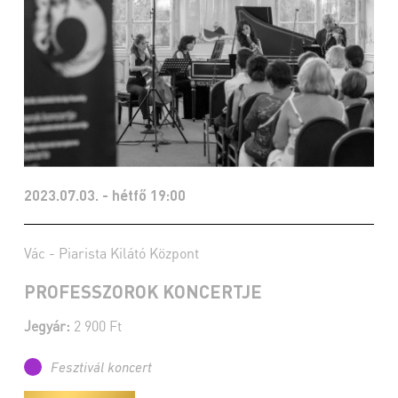
2023.07.03. - hétfő 19:00
Vác - Piarista Kilátó Központ
PROFESSZOROK KONCERTJE
Jegyár:
2 900 Ft
Fesztivál koncert