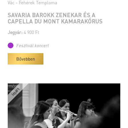
Vác - Fehérek Temploma
SAVARIA BAROKK ZENEKAR ÉS A
CAPELLA DU MONT KAMARAKÓRUS
Jegyár:
4 900 Ft
Fesztivál koncert
Bővebben