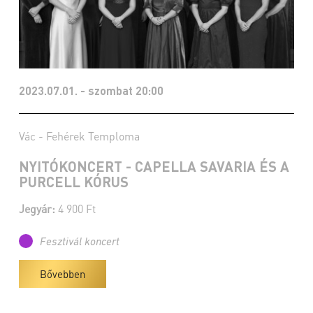
2023.07.01. - szombat 20:00
Vác - Fehérek Temploma
NYITÓKONCERT - CAPELLA SAVARIA ÉS A
PURCELL KÓRUS
Jegyár:
4 900 Ft
Fesztivál koncert
Bővebben