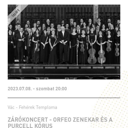
2023.07.08. - szombat 20:00
Vác - Fehérek Temploma
ZÁRÓKONCERT - ORFEO ZENEKAR ÉS A
PURCELL KÓRUS