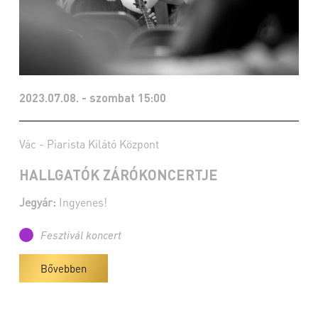
2023.07.08. - szombat 15:00
Vác - Piarista Kilátó Központ
HALLGATÓK ZÁRÓKONCERTJE
Jegyár:
Ingyenes!
Fesztivál koncert
Bővebben