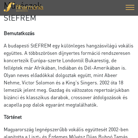
Művészek
StEFREM
Bemutatkozás
A budapesti StEFREM egy különleges hangzásvilágú vokális
együttes. A többszörösen díjnyertes formáció rendszeresen
koncertezik Európa-szerte Londontól Bukarestig, de
felléptek már Afrikában, Indiában és Dél-Amerikában is.
Olyan neves előadókkal dolgoztak együtt, mint Abeer
Nehme, Victor Solomon és a King's Singers. 2002 óta 18
lemezük jelent meg. Gazdag és változatos repertoárjukban
bizánci és klasszikus darabok, crossover átdolgozások és
acapella pop dalok egyaránt megtalálhatók.
Történet
Magyarország legnépszerűbb vokális együttesét 2002-ben
alapította a Liszt- és Érdemes Művész Díjas Bubnó Tamás.