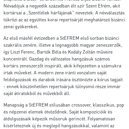
Névadójuk a negyedik században élt szír Szent Efrém, akit
kortársai a „Szentlélek hárfájának” neveztek. A névválasztás
tükrözi az az együttes korai repertoárját meghatározó bizánci
zenei gyökereket.
Az első másfél évtizedben a StEFREM első sorban bizánci
szakrális zenére, illetve a legnagyobb magyar zeneszerzők,
így Liszt Ferenc, Bartók Béla és Kodály Zoltán műveire
koncentrált. Gazdag és változatos hangzásuk számos
kortárs zeneszerzőt inspirált, akik kifejezetten a számukra
írtak műveket. A modern zene iránti vonzalom saját
feldolgozások és darabok írására ösztönözte a kórus tagjait
- ennek köszönhetően repertoárjuk túlnyomó része immár
saját átiratokból és művekből áll.
Manapság a StEFREM stílusában crossover, klasszikus, pop
és népzenei elemek ötvöződnek. Saját kompozícióik és
átdolgozásaik képezik műsoruk gerincét. Folyamatosan
kísérleteznek új és meglepő hangzásokkal, valamint az