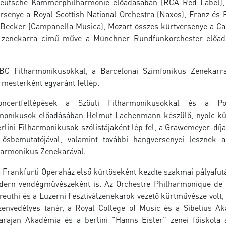
Deutsche Kammerphilharmonie előadásában (RCA Red Label),
enye a Royal Scottish National Orchestra (Naxos), Franz és 
s Becker (Campanella Musica), Mozart összes kürtversenye a C
és zenekarra című műve a Münchner Rundfunkorchester előa
BC Filharmonikusokkal, a Barcelonai Szimfonikus Zenekarr
rmesterként egyaránt fellép.
ncertfellépések a Szöuli Filharmonikusokkal és a Po
rmonikusok előadásában Helmut Lachenmann készülő, nyolc kü
rlini Filharmonikusok szólistájaként lép fel, a Grawemeyer-díj
ősbemutatójával, valamint további hangversenyei lesznek
harmonikus Zenekarával.
 Frankfurti Operaház első kürtöseként kezdte szakmai pályafutá
odern vendégművészeként is. Az Orchestre Philharmonique de 
uthi és a Luzerni Fesztiválzenekarok vezető kürtművésze volt, 
 szenvedélyes tanár, a Royal College of Music és a Sibelius A
arajan Akadémia és a berlini "Hanns Eisler" zenei főiskola 