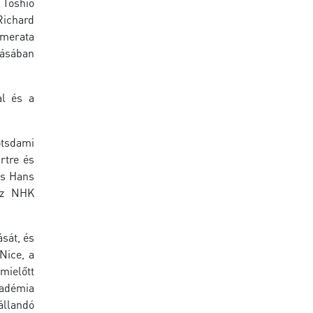
 Toshio
Richard
amerata
dásában
al és a
tsdami
rtre és
as Hans
 az NHK
sát, és
Nice, a
mielőtt
kadémia
állandó