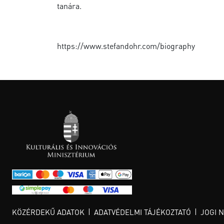
tanára.
https://www.stefandohr.com/biography
KÖZÉRDEKŰ ADATOK
ADATVÉDELMI TÁJÉKOZTATÓ
JOGI 