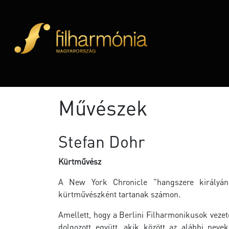
Művészek
Stefan Dohr
Kürtművész
A New York Chronicle "hangszere királyána
kürtművészként tartanak számon.
Amellett, hogy a Berlini Filharmonikusok vezet
dolgozott együtt, akik között az alábbi neve