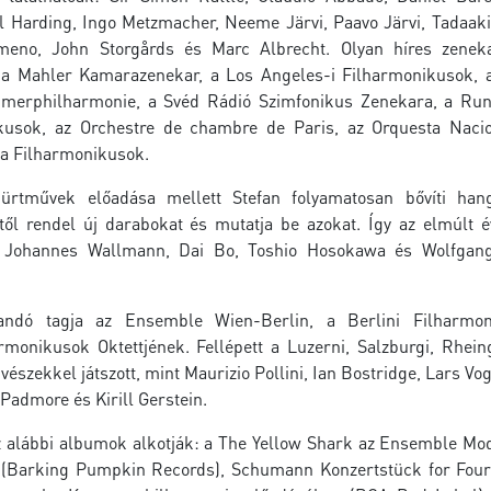
l Harding, Ingo Metzmacher, Neeme Järvi, Paavo Järvi, Tadaaki
meno, John Storgårds és Marc Albrecht. Olyan híres zenek
k, a Mahler Kamarazenekar, a Los Angeles-i Filharmonikusok,
mmerphilharmonie, a Svéd Rádió Szimfonikus Zenekara, a Ru
nikusok, az Orchestre de chambre de Paris, az Orquesta Naci
ka Filharmonikusok.
ürtművek előadása mellett Stefan folyamatosan bővíti han
itől rendel új darabokat és mutatja be azokat. Így az elmúlt 
ez, Johannes Wallmann, Dai Bo, Toshio Hosokawa és Wolfga
landó tagja az Ensemble Wien-Berlin, a Berlini Filharmo
monikusok Oktettjének. Fellépett a Luzerni, Salzburgi, Rhein
szekkel játszott, mint Maurizio Pollini, Ian Bostridge, Lars Vog
Padmore és Kirill Gerstein.
 az alábbi albumok alkotják: a The Yellow Shark az Ensemble Mo
 (Barking Pumpkin Records), Schumann Konzertstück for Fou