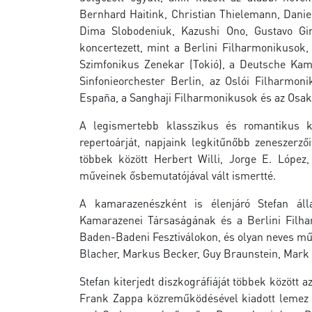
Bernhard Haitink, Christian Thielemann, Danie
Dima Slobodeniuk, Kazushi Ono, Gustavo Gi
koncertezett, mint a Berlini Filharmonikuso
Szimfonikus Zenekar (Tokió), a Deutsche Ka
Sinfonieorchester Berlin, az Oslói Filharmo
España, a Sanghaji Filharmonikusok és az Osa
A legismertebb klasszikus és romantikus k
repertoárját, napjaink legkitűnőbb zeneszerző
többek között Herbert Willi, Jorge E. Lóp
műveinek ősbemutatójával vált ismertté.
A kamarazenészként is élenjáró Stefan ál
Kamarazenei Társaságának és a Berlini Filhar
Baden-Badeni Fesztiválokon, és olyan neves művé
Blacher, Markus Becker, Guy Braunstein, Mark 
Stefan kiterjedt diszkográfiáját többek között
Frank Zappa közreműködésével kiadott lemez