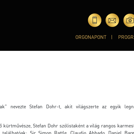
ORGONAPONT
PROGR
k" nevezte Stefan Dohr-t, akit világszerte az egyik leg
ő kürtművésze, Stefan Dohr szólistaként a világ rangos karmest
k találhatóak: Sir Simon Rattle, Claudio Abbado, Daniel Bar