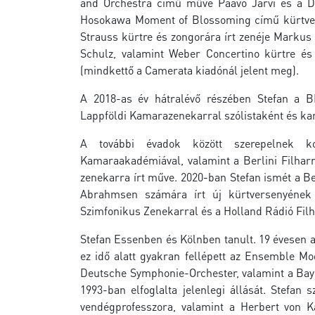
and Orchestra című műve Paavo Jarvi és a 
Hosokawa Moment of Blossoming című kürtvers
Strauss kürtre és zongorára írt zenéje Marku
Schulz, valamint Weber Concertino kürtre 
(mindkettő a Camerata kiadónál jelent meg).
A 2018-as év hátralévő részében Stefan a B
Lappföldi Kamarazenekarral szólistaként és ka
A további évadok között szerepelnek ko
Kamaraakadémiával, valamint a Berlini Filha
zenekarra írt műve. 2020-ban Stefan ismét a Be
Abrahmsen számára írt új kürtversenyének 
Szimfonikus Zenekarral és a Holland Rádió Fil
Stefan Essenben és Kölnben tanult. 19 évesen a
ez idő alatt gyakran fellépett az Ensemble M
Deutsche Symphonie-Orchester, valamint a Bayre
1993-ban elfoglalta jelenlegi állását. Stefan
vendégprofesszora, valamint a Herbert von K