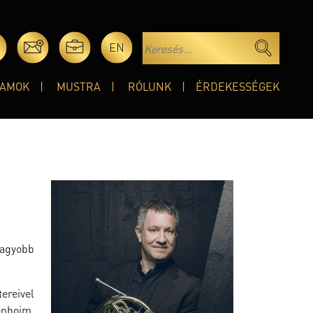
EN
AMOK
MUSTRA
RÓLUNK
ÉRDEKESSÉGEK
nagyobb
ereivel
enboim,