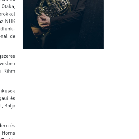
 Otaka,
arokkal
 az NHK
ndfunk-
onal de
gszeres
években
ng Rihm
nikusok
gaui és
t, Kolja
dern és
r Horns