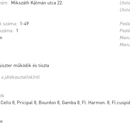
zám:
Mikszáth Kálmán utca 22.
Utols
Utols
k száma:
1-49
Pedá
száma:
1
Pedá
n
Manu
Manu
iszter működik és tiszta
a játékasztal(ok)ról
ók
Cello 8, Pricipal 8, Bourdon 8, Gamba 8, Fl. Harmon. 8, Fl.cuspida
av