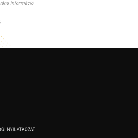
váns információ
ó
OGI NYILATKOZAT