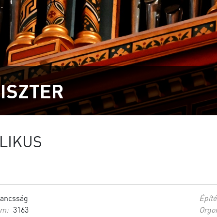
ISZTER
LIKUS
ancsság
Építé
ám:
3163
Orgon