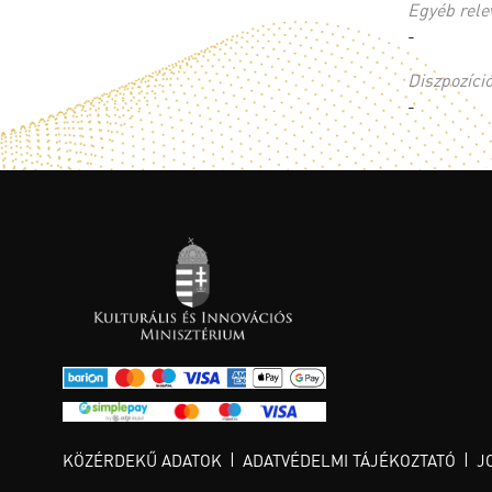
Egyéb rele
-
Diszpozíci
-
KÖZÉRDEKŰ ADATOK
ADATVÉDELMI TÁJÉKOZTATÓ
J