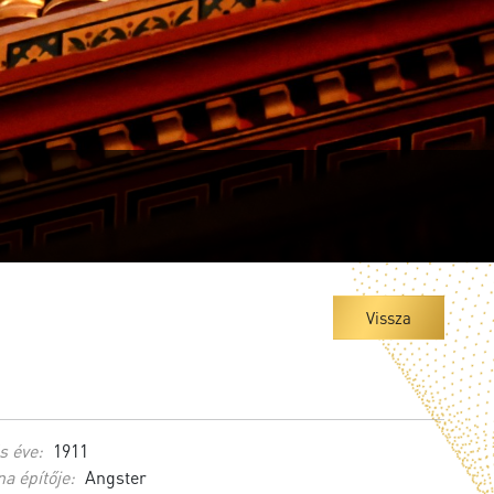
Vissza
s éve:
1911
a építője:
Angster