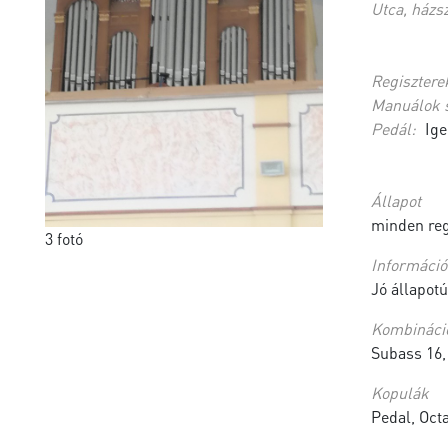
Utca, házs
Regisztere
Manuálok 
Pedál:
Ige
Állapot
minden reg
3 fotó
Információ 
Jó állapotú
Kombináci
Subass 16, 
Kopulák
Pedal, Oct