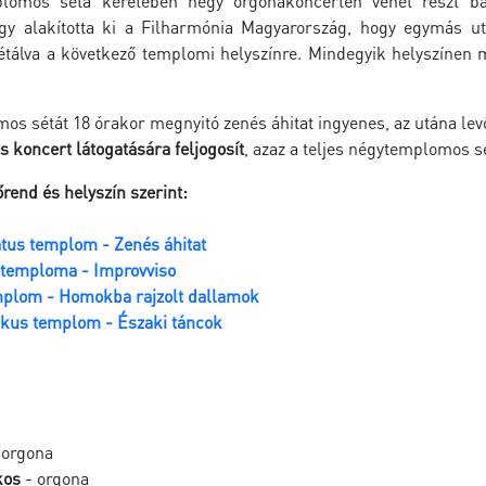
lomos séta keretében négy orgonakoncerten vehet részt bá
gy alakította ki a Filharmónia Magyarország, hogy egymás u
sétálva a következő templomi helyszínre. Mindegyik helyszíne
os sétát 18 órakor megnyitó zenés áhitat ingyenes, az utána l
s koncert látogatására feljogosít
, azaz a teljes négytemplomos s
end és helyszín szerint:
tus templom - Zenés áhitat
 temploma - Improvviso
plom - Homokba rajzolt dallamok
ikus templom - Északi táncok
 orgona
kos
- orgona