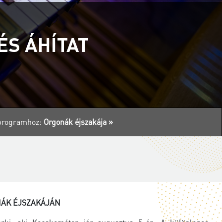
ÉS ÁHÍTAT
s programhoz:
Orgonák éjszakája »
ÁK ÉJSZAKÁJÁN