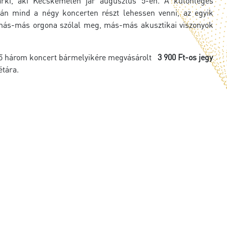
rki, aki Kecskeméten jár augusztus 5-én. A különleges
tán mind a négy koncerten részt lehessen venni, az egyik
n más-más orgona szólal meg, más-más akusztikai viszonyok
evő három koncert bármelyikére megvásárolt
3 900 Ft-os jegy
étára.