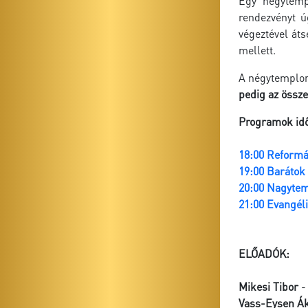
Egy négytemp
rendezvényt ú
végeztével át
mellett.
A négytemplom
pedig az össze
Programok időr
18:00 Reformá
19:00 Barátok
20:00 Nagytem
21:00 Evangél
ELŐADÓK:
Mikesi Tibor
-
Vass-Eysen Á