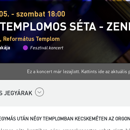
05. - szombat 18:00
TEMPLOMOS SÉTA - ZEN
, Református Templom
akája
Fesztivál koncert
Ez a koncert már lezajlott.
Kattints ide az aktuáli
S JEGYÁRAK
EGYMÁS UTÁN NÉGY TEMPLOMBAN KECSKEMÉTEN AZ ORGON