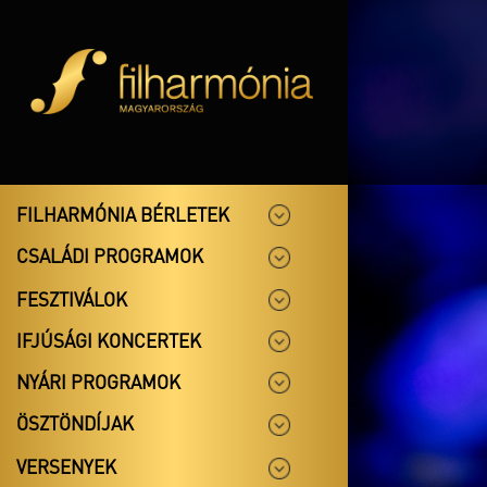
FILHARMÓNIA BÉRLETEK
CSALÁDI PROGRAMOK
FESZTIVÁLOK
IFJÚSÁGI KONCERTEK
NYÁRI PROGRAMOK
ÖSZTÖNDÍJAK
VERSENYEK