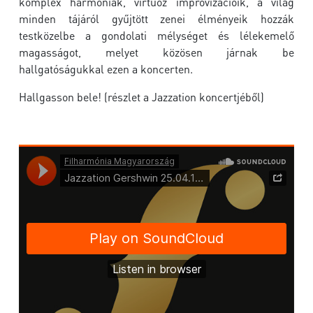
komplex harmóniák, virtuóz improvizációik, a világ
minden tájáról gyűjtött zenei élményeik hozzák
testközelbe a gondolati mélységet és lélekemelő
magasságot, melyet közösen járnak be
hallgatóságukkal ezen a koncerten.
Hallgasson bele! (részlet a Jazzation koncertjéből)