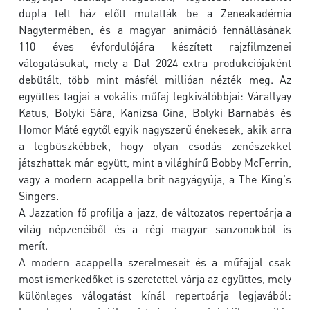
dupla telt ház előtt mutatták be a Zeneakadémia
Nagytermében, és a magyar animáció fennállásának
110 éves évfordulójára készített rajzfilmzenei
válogatásukat, mely a Dal 2024 extra produkciójaként
debütált, több mint másfél millióan nézték meg. Az
együttes tagjai a vokális műfaj legkiválóbbjai: Várallyay
Katus, Bolyki Sára, Kanizsa Gina, Bolyki Barnabás és
Homor Máté egytől egyik nagyszerű énekesek, akik arra
a legbüszkébbek, hogy olyan csodás zenészekkel
játszhattak már együtt, mint a világhírű Bobby McFerrin,
vagy a modern acappella brit nagyágyúja, a The King's
Singers.
A Jazzation fő profilja a jazz, de változatos repertoárja a
világ népzenéiből és a régi magyar sanzonokból is
merít.
A modern acappella szerelmeseit és a műfajjal csak
most ismerkedőket is szeretettel várja az együttes, mely
különleges válogatást kínál repertoárja legjavából: