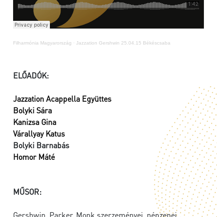
Filharmónia Magyarország
·
Jazzation Gershwin 25.04.15 Békéscsaba
ELŐADÓK:
Jazzation Acappella Együttes
Bolyki Sára
Kanizsa Gina
Várallyay Katus
Bolyki Barnabás
Homor Máté
MŰSOR:
Gershwin, Parker, Monk szerzeményei, népzenei