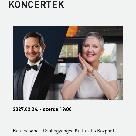
KONCERTEK
2027.02.24. - szerda 19:00
2
Békéscsaba - Csabagyöngye Kulturális Központ
B