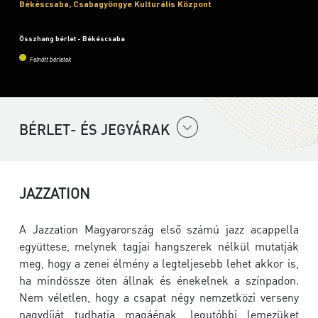
Békéscsaba, Csabagyöngye Kulturális Központ
Összhang bérlet - Békéscsaba
Felnőtt bérletek
BÉRLET- ÉS JEGYÁRAK
JAZZATION
A Jazzation Magyarország első számú jazz acappella
együttese, melynek tagjai hangszerek nélkül mutatják
meg, hogy a zenei élmény a legteljesebb lehet akkor is,
ha mindössze öten állnak és énekelnek a színpadon.
Nem véletlen, hogy a csapat négy nemzetközi verseny
nagydíját tudhatja magáénak, legutóbbi lemezüket