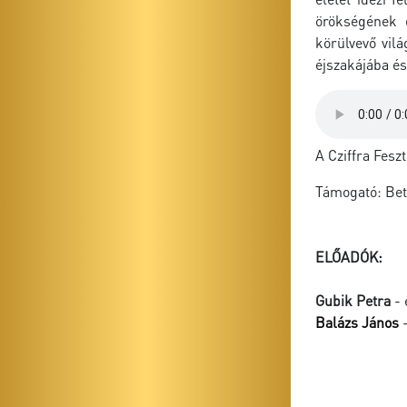
örökségének e
körülvevő vil
éjszakájába és
A Cziffra Fesz
Támogató: Bet
ELŐADÓK:
Gubik Petra
- 
Balázs János
-