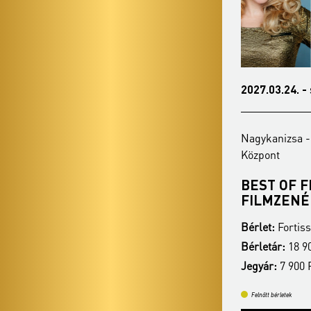
2027.02.15. - hétfő 19:00
2027.03.24. -
Nagykanizsa - Hevesi Sándor Művelődési
Nagykanizsa -
Központ
Központ
MI MUZSIKUS LELKEK...
BEST OF F
FILMZENÉ
Bérlet:
Fortissimo bérlet - Nagykanizsa
Bérlet:
Fortiss
Bérletár:
18 900 Ft
Bérletár:
18 90
Jegyár:
7 900 Ft
Jegyár:
7 900 
Felnőtt bérletek
Felnőtt bérletek
Bérletvásárlás
Bővebben