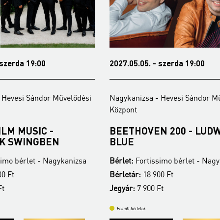
 szerda 19:00
2027.05.05. - szerda 19:00
 Hevesi Sándor Művelődési
Nagykanizsa - Hevesi Sándor M
Központ
ILM MUSIC -
BEETHOVEN 200 - LUDW
K SWINGBEN
BLUE
imo bérlet - Nagykanizsa
Bérlet:
Fortissimo bérlet - Nag
0 Ft
Bérletár:
18 900 Ft
Ft
Jegyár:
7 900 Ft
Felnőtt bérletek