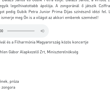
gyik legelhivatottabb ápolója. A zongoránál ő játszik Cziffr
ágot pedig Gubik Petra Junior Prima Díjas színésznő idézi fel.
 ismerje meg Ön is a világot az akkori emberek szemével!
tivál és a Filharmónia Magyarország közös koncertje
hlen Gábor Alapkezelő Zrt, Miniszterelnökség
ének, próza
 zongora