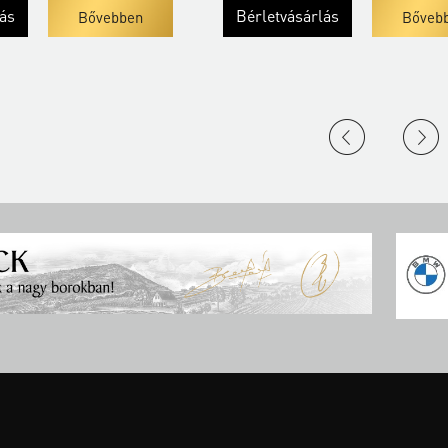
lás
Bérletvásárlás
Bővebben
Bőveb