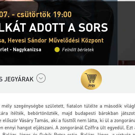
07. - csütörtök 19:00
LKÁT ADOTT A SORS
a, Hevesi Sándor Művelődési Központ
rlet - Nagykanizsa
Felnőtt bérletek
S JEGYÁRAK
y mély szegénységbe született, fiatalon túlélte a második vil
ra ítélték, bebörtönözték, majd budapesti bárokban játszott
le először Vásáry Tamás, aki a füsttől nem látta, ki ül a zongorá
 ennyi hangot eljátszani. A zongoránál Cziffra ült egyedül. Ezt 
el Balázs János és Gubik Petra estje. Balázs János, a virtuóz z