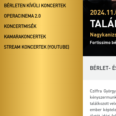
BÉRLETEN KÍVÜLI KONCERTEK
2024.11.
OPERACINEMA 2.0
TALÁ
KONCERTMISÉK
Nagykanizs
KAMARAKONCERTEK
Fortissimo bé
STREAM KONCERTEK (YOUTUBE)
BÉRLET- É
Cziffra Györg
kényszermunká
találkozott ve
ember képtelen
életét idézi f