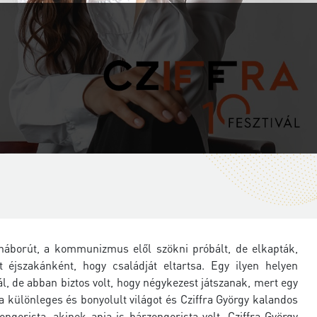
ágháborút, a kommunizmus elől szökni próbált, de elkapták,
 éjszakánként, hogy családját eltartsa. Egy ilyen helyen
nál, de abban biztos volt, hogy négykezest játszanak, mert egy
a különleges és bonyolult világot és Cziffra György kalandos
ongorista, akinek apja is bárzongorista volt, Cziffra György