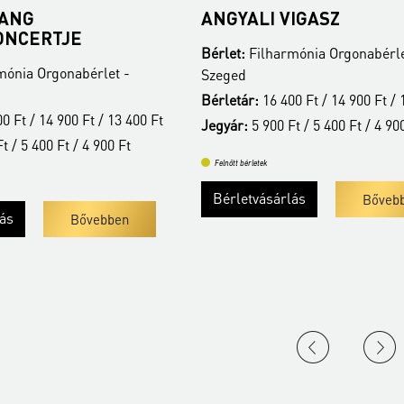
IGASZ
KOVÁCS SZILÁRD FERE
IVANO BATTISTON
mónia Orgonabérlet -
Bérlet:
Filharmónia Orgonabérle
Szeged
0 Ft / 14 900 Ft / 13 400 Ft
Jegyár:
3 400 Ft
t / 5 400 Ft / 4 900 Ft
Felnőtt bérletek
lás
Bővebben
Bővebben