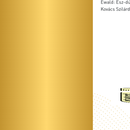
Ewald: Esz-dúr
Kovács Szilár