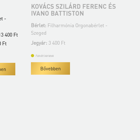
NC ÉS
PÁLÚR JÁNOS ÉS KELEMEN
CA
BARNABÁS
KÜ
t -
Bérlet:
Filharmónia Orgonabérlet -
Bér
Szeged
Sze
Jegyár:
3 400 Ft
Jeg
Felnőtt bérletek
Fe
Bővebben