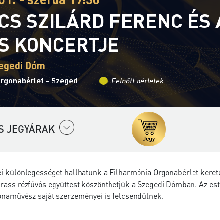
CS SZILÁRD FERENC ÉS 
S KONCERTJE
zegedi Dóm
Orgonabérlet - Szeged
Felnőtt bérletek
S JEGYÁRAK
ei különlegességet hallhatunk a Filharmónia Orgonabérlet keret
rass rézfúvós együttest köszönthetjük a Szegedi Dómban. Az est
gonaművész saját szerzeményei is felcsendülnek.