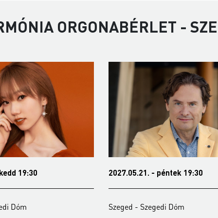
RMÓNIA ORGONABÉRLET - SZE
 péntek 19:30
2021.10.04. - hétfő 19:30
gedi Dóm
Szeged - Szegedi Dóm