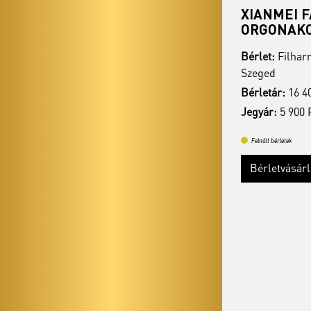
XIANMEI FANG
ANGYALI V
ORGONAKONCERTJE
Bérlet:
Filhar
Bérlet:
Filharmónia Orgonabérlet -
Szeged
Szeged
Bérletár:
16 40
Bérletár:
16 400 Ft / 14 900 Ft / 13 400 Ft
Jegyár:
5 900 F
Jegyár:
5 900 Ft / 5 400 Ft / 4 900 Ft
Felnőtt bérletek
Felnőtt bérletek
Bérletvásár
Bérletvásárlás
Bővebben