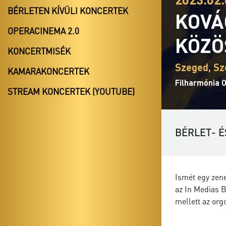
BÉRLETEN KÍVÜLI KONCERTEK
KOVÁ
OPERACINEMA 2.0
KÖZÖ
KONCERTMISÉK
Szeged, S
KAMARAKONCERTEK
Filharmónia 
STREAM KONCERTEK (YOUTUBE)
BÉRLET- É
Ismét egy zen
az In Medias B
mellett az or