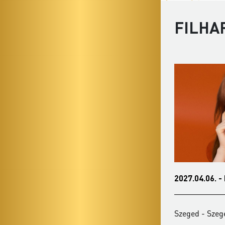
FILHA
2027.04.06. - kedd 19:30
2027.05.21. -
Szeged - Szegedi Dóm
Szeged - Sze