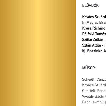
ELŐADÓK:
Kovács Szilár
In Medias Bra
Kresz Richárd
Pálfalvi Tamás
Szőke Zoltán
-
Sztán Attila
- 
ifj. Bazsinka J
MŰSOR:
Scheidt: Canz
Kovács Szilárd
Gabrieli: Sonat
Vivaldi-Bach:
Bach: a-moll 