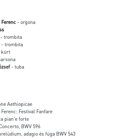
d Ferenc
- orgona
ss
- trombita
- trombita
 kürt
harsona
ózsef
- tuba
one Aethiopicae
 Ferenc: Festival Fanfare
a pian'e forte
 Concerto, BWV 596
prelúdium, adagio és fúga BWV 543