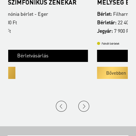
MÉLYSÉG ÉS MAGASSÁG - NAVIA
Bérlet:
Filharmónia bérlet - Eger
Bérletár:
22 400 Ft
Jegyár:
7 900 Ft
Felnőtt bérletek
Bérletvásárlás
Bővebben