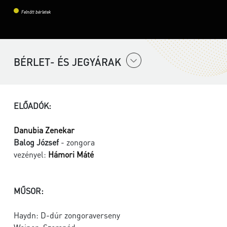
Felnőtt bérletek
BÉRLET- ÉS JEGYÁRAK
ELŐADÓK:
Danubia Zenekar
Balog József
- zongora
vezényel:
Hámori Máté
MŰSOR:
Haydn: D-dúr zongoraverseny