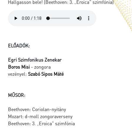
Hallgasson bele! (Beethoven: 3. „Eroica” szimfónia)
ELŐADÓK:
Egri Szimfonikus Zenekar
Boros Misi
- zongora
vezényel:
Szabó Sipos Máté
MŰSOR:
Beethoven: Coriolan-nyitány
Mozart: d-moll zongoraverseny
Beethoven: 3. „Eroica” szimfónia