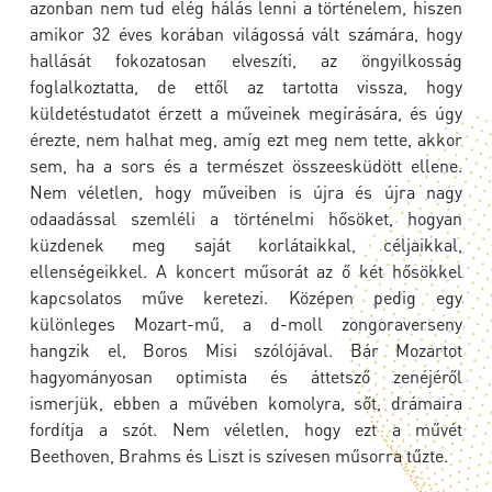
azonban nem tud elég hálás lenni a történelem, hiszen
amikor 32 éves korában világossá vált számára, hogy
hallását fokozatosan elveszíti, az öngyilkosság
foglalkoztatta, de ettől az tartotta vissza, hogy
küldetéstudatot érzett a műveinek megírására, és úgy
érezte, nem halhat meg, amíg ezt meg nem tette, akkor
sem, ha a sors és a természet összeesküdött ellene.
Nem véletlen, hogy műveiben is újra és újra nagy
odaadással szemléli a történelmi hősöket, hogyan
küzdenek meg saját korlátaikkal, céljaikkal,
ellenségeikkel. A koncert műsorát az ő két hősökkel
kapcsolatos műve keretezi. Középen pedig egy
különleges Mozart-mű, a d-moll zongoraverseny
hangzik el, Boros Misi szólójával. Bár Mozartot
hagyományosan optimista és áttetsző zenéjéről
ismerjük, ebben a művében komolyra, sőt, drámaira
fordítja a szót. Nem véletlen, hogy ezt a művét
Beethoven, Brahms és Liszt is szívesen műsorra tűzte.