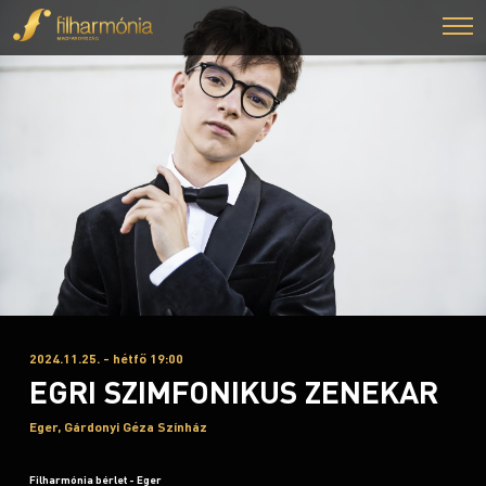
2024.11.25. - hétfő 19:00
EGRI SZIMFONIKUS ZENEKAR
Eger, Gárdonyi Géza Színház
Filharmónia bérlet - Eger