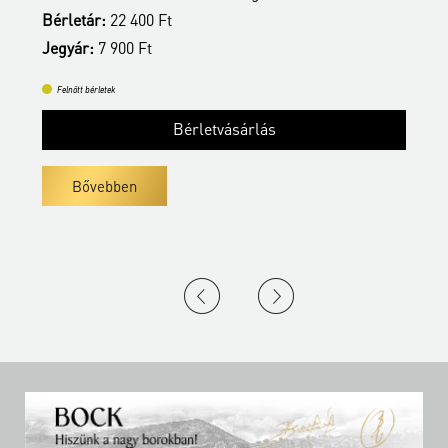
Bérletár:
22 400 Ft
B
Jegyár:
7 900 Ft
J
Felnőtt bérletek
Bérletvásárlás
Bővebben