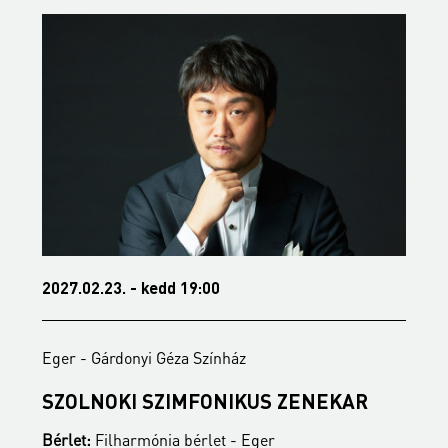
2027.02.23. - kedd 19:00
2
Eger - Gárdonyi Géza Színház
E
SZOLNOKI SZIMFONIKUS ZENEKAR
M
Bérlet:
Filharmónia bérlet - Eger
B