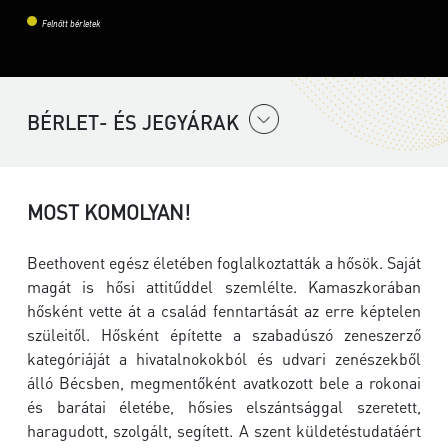
Felnőtt bérletek
BÉRLET- ÉS JEGYÁRAK
MOST KOMOLYAN!
Beethovent egész életében foglalkoztatták a hősök. Saját
magát is hősi attitűddel szemlélte. Kamaszkorában
hősként vette át a család fenntartását az erre képtelen
szüleitől. Hősként építette a szabadúszó zeneszerző
kategóriáját a hivatalnokokból és udvari zenészekből
álló Bécsben, megmentőként avatkozott bele a rokonai
és barátai életébe, hősies elszántsággal szeretett,
haragudott, szolgált, segített. A szent küldetéstudatáért