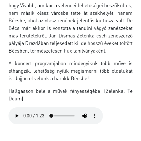
hogy Vivaldi, amikor a velencei lehetőségei beszűkültek,
nem másik olasz városba tette át székhelyét, hanem
Bécsbe, ahol az olasz zenének jelentős kultusza volt. De
Bécs már ekkor is vonzotta a tanulni vágyó zenészeket
más területekről. Jan Dismas Zelenka cseh zeneszerző
pályája Drezdában teljesedett ki, de hosszú éveket töltött
Bécsben, természetesen Fux tanítványaként.
A koncert programjában mindegyikük több műve is
elhangzik, lehetőség nyílik megismerni több oldalukat
is. Jöjjön el velünk a barokk Bécsbe!
Hallgasson bele a művek fényességébe! (Zelenka: Te
Deum)