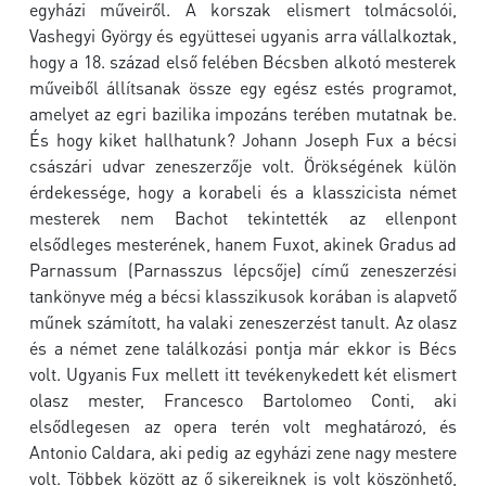
egyházi műveiről. A korszak elismert tolmácsolói,
Vashegyi György és együttesei ugyanis arra vállalkoztak,
hogy a 18. század első felében Bécsben alkotó mesterek
műveiből állítsanak össze egy egész estés programot,
amelyet az egri bazilika impozáns terében mutatnak be.
És hogy kiket hallhatunk? Johann Joseph Fux a bécsi
császári udvar zeneszerzője volt. Örökségének külön
érdekessége, hogy a korabeli és a klasszicista német
mesterek nem Bachot tekintették az ellenpont
elsődleges mesterének, hanem Fuxot, akinek Gradus ad
Parnassum (Parnasszus lépcsője) című zeneszerzési
tankönyve még a bécsi klasszikusok korában is alapvető
műnek számított, ha valaki zeneszerzést tanult. Az olasz
és a német zene találkozási pontja már ekkor is Bécs
volt. Ugyanis Fux mellett itt tevékenykedett két elismert
olasz mester, Francesco Bartolomeo Conti, aki
elsődlegesen az opera terén volt meghatározó, és
Antonio Caldara, aki pedig az egyházi zene nagy mestere
volt. Többek között az ő sikereiknek is volt köszönhető,