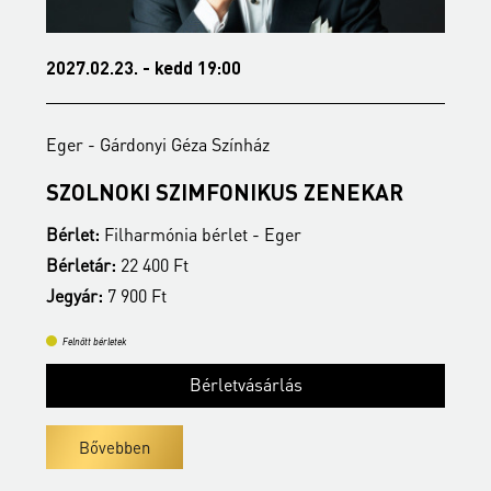
kedd 19:00
2027.04.13. - kedd 19
i Géza Színház
Eger - Gárdonyi Géza 
 SZIMFONIKUS ZENEKAR
MÉLYSÉG ÉS MA
ónia bérlet - Eger
Bérlet:
Filharmónia bé
0 Ft
Bérletár:
22 400 Ft
t
Jegyár:
7 900 Ft
Felnőtt bérletek
Bérletvásárlás
Bér
Bővebben