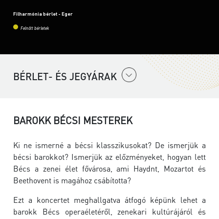
Filharmónia bérlet - Eger
Felnőtt bérletek
BÉRLET- ÉS JEGYÁRAK
BAROKK BÉCSI MESTEREK
Ki ne ismerné a bécsi klasszikusokat? De ismerjük a
bécsi barokkot? Ismerjük az előzményeket, hogyan lett
Bécs a zenei élet fővárosa, ami Haydnt, Mozartot és
Beethovent is magához csábította?
Ezt a koncertet meghallgatva átfogó képünk lehet a
barokk Bécs operaéletéről, zenekari kultúrájáról és