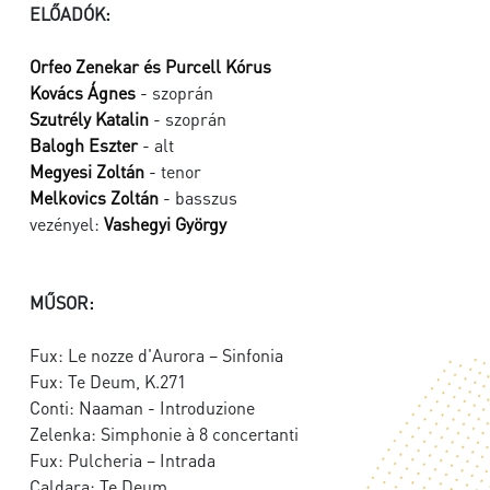
ELŐADÓK:
Orfeo Zenekar és Purcell Kórus
Kovács Ágnes
- szoprán
Szutrély Katalin
- szoprán
Balogh Eszter
- alt
Megyesi Zoltán
- tenor
Melkovics Zoltán
- basszus
vezényel:
Vashegyi György
MŰSOR:
Fux: Le nozze d'Aurora – Sinfonia
Fux: Te Deum, K.271
Conti: Naaman - Introduzione
Zelenka: Simphonie à 8 concertanti
Fux: Pulcheria – Intrada
Caldara: Te Deum