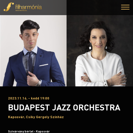
2023.11.14. - kedd 19:00
BUDAPEST JAZZ ORCHESTRA
Kaposvár, Csiky Gergely Színház
Szivárvány bérlet - Kaposvár