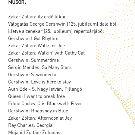
MŰSOR:
Zakar Zoltán: Az erdő titkai
Válogatás George Gershwin (125. jubileum) dalaiból,
illetve a zenekar (25. jubileum) repertoárjából
Gershwin: I Got Rhythm
Zakar Zoltán: Waltz for Joe
Zakar Zoltán: Walkin’ with Cathy Cat
Gershwin: Summertime
Sergio Mendes: So Many Stars
Gershwin: S’ wonderful
Gershwin: Love is here to stay
Auth Ede - S. Nagy István: Pillangó
Queen: I want to break free
Eddie Cooley-Otis Blackwell: Fever
Gershwin: Rhapsody in Blue
Zakar Zoltán: Afternoon at Jay
Ray Charles: Georgia
Mujahid Zoltán: Zuhanás