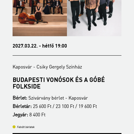
2027.03.22. - hétfő 19:00
2
Kaposvár - Csiky Gergely Színház
K
BUDAPESTI VONÓSOK ÉS A GÓBÉ
É
FOLKSIDE
B
Bérlet:
Szivárvány bérlet - Kaposvár
B
Bérletár:
25 600 Ft / 23 100 Ft / 19 600 Ft
J
Jegyár:
8 400 Ft
Felnőtt bérletek