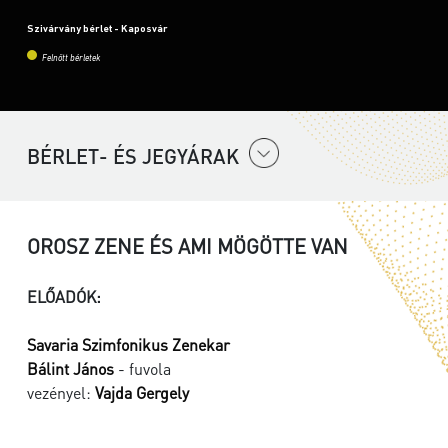
Szivárvány bérlet - Kaposvár
Felnőtt bérletek
BÉRLET- ÉS JEGYÁRAK
OROSZ ZENE ÉS AMI MÖGÖTTE VAN
ELŐADÓK:
Savaria Szimfonikus Zenekar
Bálint János
- fuvola
vezényel:
Vajda Gergely