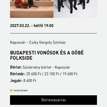
2027.03.22. - hétfő 19:00
2
Kaposvár - Csiky Gergely Színház
K
BUDAPESTI VONÓSOK ÉS A GÓBÉ
É
FOLKSIDE
B
Bérlet:
Szivárvány bérlet - Kaposvár
B
Bérletár:
25 600 Ft / 23 100 Ft / 19 600 Ft
J
Jegyár:
8 400 Ft
Felnőtt bérletek
Bérletvásárlás