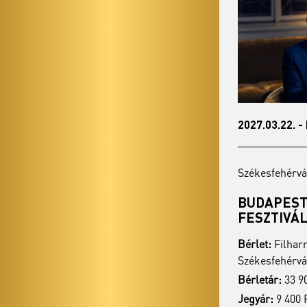
2027.02.22. - hétfő 19:00
2027.03.22. -
Székesfehérvár - Vörösmarty Színház
Székesfehérvá
MESEAUTÓ - RÉGI MAGYAR
BUDAPEST
FILMZENÉK
FESZTIVÁ
Bérlet:
Filharmónia bérlet -
Bérlet:
Filharm
Székesfehérvár
Székesfehérvá
Bérletár:
33 900 Ft/ 28 900 Ft
Bérletár:
33 90
Jegyár:
9 400 Ft / 7 400 Ft
Jegyár:
9 400 F