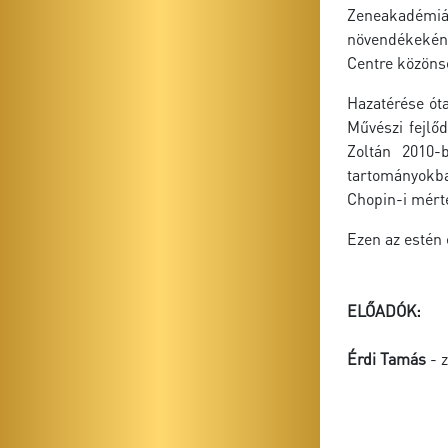
Zeneakadémiá
növendékeként
Centre közönsé
Hazatérése ót
Művészi fejlő
Zoltán 2010-
tartományokba
Chopin-i mért
Ezen az estén 
ELŐADÓK:
Érdi Tamás
- 