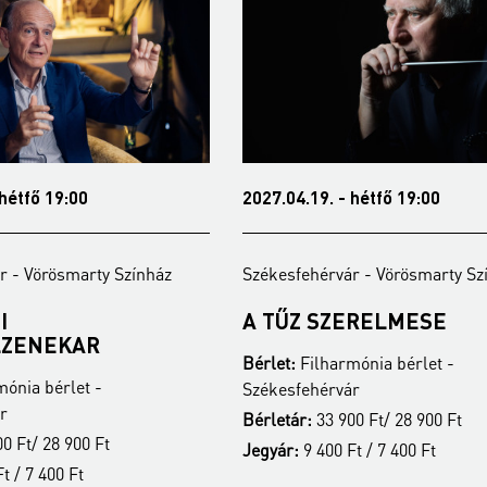
 hétfő 19:00
2027.04.19. - hétfő 19:00
r - Vörösmarty Színház
Székesfehérvár - Vörösmarty Sz
I
A TŰZ SZERELMESE
LZENEKAR
Bérlet:
Filharmónia bérlet -
ónia bérlet -
Székesfehérvár
r
Bérletár:
33 900 Ft/ 28 900 Ft
0 Ft/ 28 900 Ft
Jegyár:
9 400 Ft / 7 400 Ft
t / 7 400 Ft