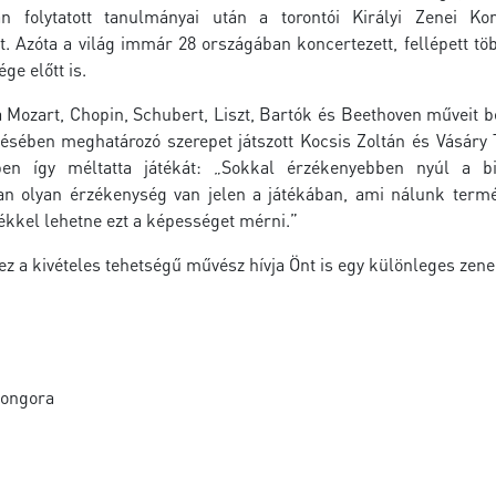
n folytatott tanulmányai után a torontói Királyi Zenei Ko
. Azóta a világ immár 28 országában koncertezett, fellépett tö
ge előtt is.
a Mozart, Chopin, Schubert, Liszt, Bartók és Beethoven műveit
désében meghatározó szerepet játszott Kocsis Zoltán és Vásáry
ben így méltatta játékát: „Sokkal érzékenyebben nyúl a b
n olyan érzékenység van jelen a játékában, ami nálunk ter
ékkel lehetne ezt a képességet mérni.”
ez a kivételes tehetségű művész hívja Önt is egy különleges zene
zongora