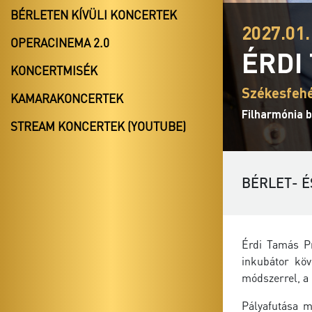
BÉRLETEN KÍVÜLI KONCERTEK
2027.01.
OPERACINEMA 2.0
ÉRDI
KONCERTMISÉK
Székesfehé
KAMARAKONCERTEK
Filharmónia b
STREAM KONCERTEK (YOUTUBE)
BÉRLET- É
Érdi Tamás Pr
inkubátor köv
módszerrel, a 
Pályafutása m