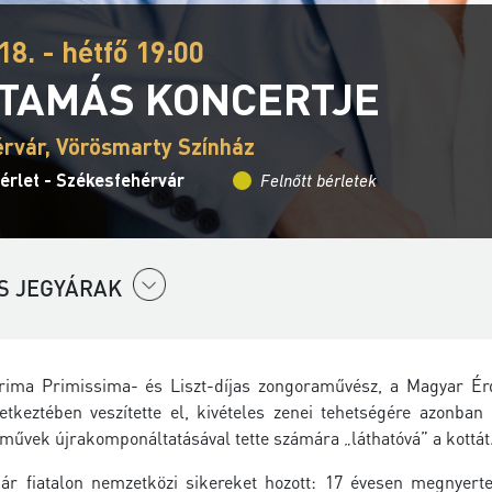
18. - hétfő 19:00
 TAMÁS KONCERTJE
rvár, Vörösmarty Színház
érlet - Székesfehérvár
Felnőtt bérletek
S JEGYÁRAK
ima Primissima- és Liszt-díjas zongoraművész, a Magyar Érde
etkeztében veszítette el, kivételes zenei tehetségére azonban
művek újrakomponáltatásával tette számára „láthatóvá” a kottát
ár fiatalon nemzetközi sikereket hozott: 17 évesen megnyert