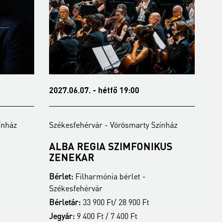
2027.06.07. - hétfő 19:00
202
ínház
Székesfehérvár - Vörösmarty Színház
Szé
ALBA REGIA SZIMFONIKUS
KE
ZENEKAR
Bér
Bérlet:
Filharmónia bérlet -
Szé
Székesfehérvár
Jeg
Bérletár:
33 900 Ft/ 28 900 Ft
Jegyár:
9 400 Ft / 7 400 Ft
Fe