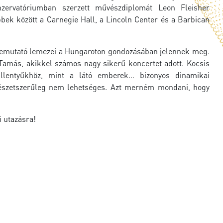
nzervatóriumban szerzett művészdiplomát Leon Fleisher
bbek között a Carnegie Hall, a Lincoln Center és a Barbican
 bemutató lemezei a Hungaroton gondozásában jelennek meg.
 Tamás, akikkel számos nagy sikerű koncertet adott. Kocsis
illentyűkhöz, mint a látó emberek… bizonyos dinamikai
mészetszerűleg nem lehetséges. Azt merném mondani, hogy
i utazásra!