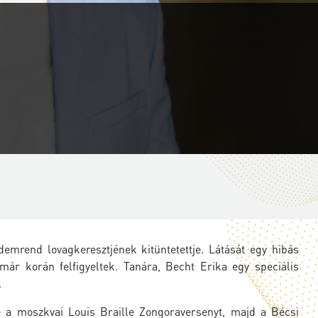
mrend lovagkeresztjének kitüntetettje. Látását egy hibás
 már korán felfigyeltek. Tanára, Becht Erika egy speciális
.
e a moszkvai Louis Braille Zongoraversenyt, majd a Bécsi