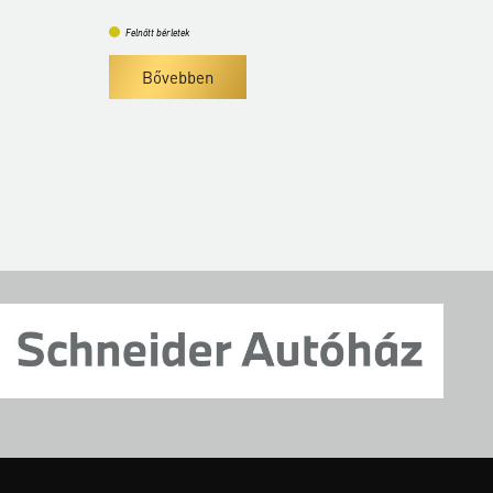
Felnőtt bérletek
Bővebben