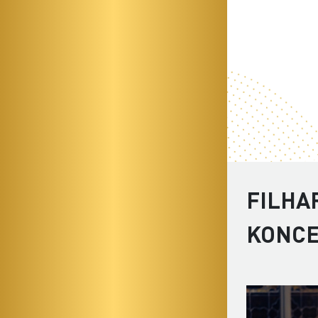
FILHA
KONC