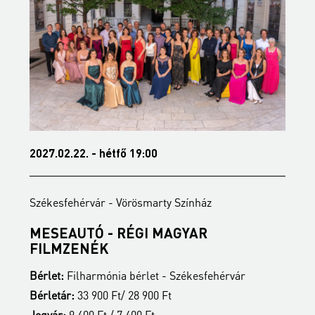
2027.02.22. - hétfő 19:00
2
Székesfehérvár - Vörösmarty Színház
S
MESEAUTÓ - RÉGI MAGYAR
B
FILMZENÉK
B
Bérlet:
Filharmónia bérlet - Székesfehérvár
B
Bérletár:
33 900 Ft/ 28 900 Ft
J
Jegyár:
9 400 Ft / 7 400 Ft