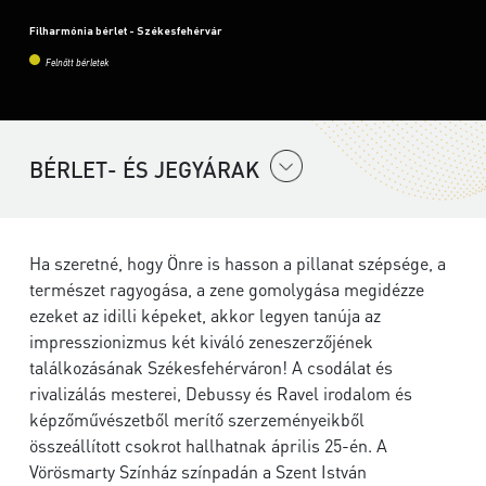
Filharmónia bérlet - Székesfehérvár
Felnőtt bérletek
BÉRLET- ÉS JEGYÁRAK
Ha szeretné, hogy Önre is hasson a pillanat szépsége, a
természet ragyogása, a zene gomolygása megidézze
ezeket az idilli képeket, akkor legyen tanúja az
impresszionizmus két kiváló zeneszerzőjének
találkozásának Székesfehérváron! A csodálat és
rivalizálás mesterei, Debussy és Ravel irodalom és
képzőművészetből merítő szerzeményeikből
összeállított csokrot hallhatnak április 25-én. A
Vörösmarty Színház színpadán a Szent István