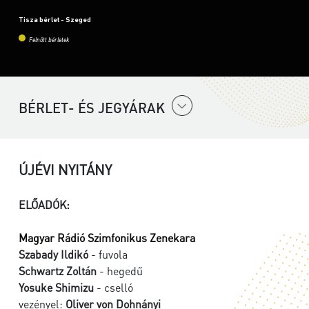
Tisza bérlet - Szeged
Felnőtt bérletek
BÉRLET- ÉS JEGYÁRAK
ÚJÉVI NYITÁNY
ELŐADÓK:
Magyar Rádió Szimfonikus Zenekara
Szabady Ildikó
- fuvola
Schwartz Zoltán
- hegedű
Yosuke Shimizu
- cselló
vezényel:
Oliver von Dohnányi