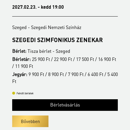
2027.02.23. - kedd 19:00
2
Szeged - Szegedi Nemzeti Színház
S
SZEGEDI SZIMFONIKUS ZENEKAR
A
Bérlet:
Tisza bérlet - Szeged
B
t
Bérletár:
25 900 Ft / 22 900 Ft / 17 500 Ft / 16 900 Ft
B
/ 11 900 Ft
/
00
Jegyár:
9 900 Ft / 8 900 Ft / 7 900 Ft / 6 400 Ft / 5 400
J
Ft
F
Felnőtt bérletek
Bérletvásárlás
Bővebben