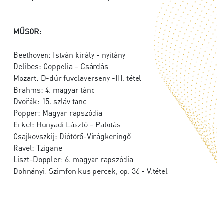
MŰSOR:
Beethoven: István király - nyitány
Delibes: Coppelia – Csárdás
Mozart: D-dúr fuvolaverseny -III. tétel
Brahms: 4. magyar tánc
Dvořák: 15. szláv tánc
Popper: Magyar rapszódia
Erkel: Hunyadi László – Palotás
Csajkovszkij: Diótörő-Virágkeringő
Ravel: Tzigane
Liszt–Doppler: 6. magyar rapszódia
Dohnányi: Szimfonikus percek, op. 36 - V.tétel