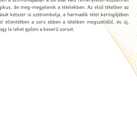
gikus, de meg-megjelenik a tételekben. Az első tételben az
dását kétszer is szétrombolja, a harmadik tétel keringőjében
l ellentétben a sors ebben a tételben megszelídül, és új,
gy le lehet győzni a keserű sorsot.