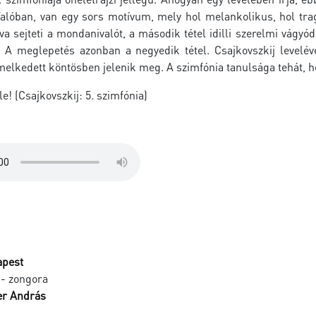
 Valóban, van egy sors motívum, mely hol melankolikus, hol tra
va sejteti a mondanivalót, a második tétel idilli szerelmi vágyó
 A meglepetés azonban a negyedik tétel. Csajkovszkij leveléve
elkedett köntösben jelenik meg. A szimfónia tanulsága tehát, ho
e! (Csajkovszkij: 5. szimfónia)
apest
- zongora
er András