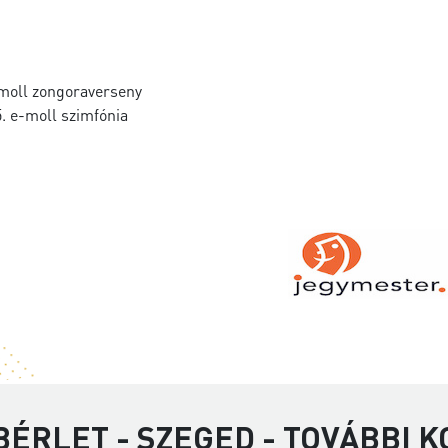
moll zongoraverseny
5. e-moll szimfónia
 BÉRLET - SZEGED - TOVÁBBI 