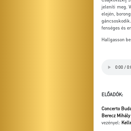
jeleníti meg.
elején, borong
gáncsoskodik.
fenséges és em
Hallgasson bel
ELŐADÓK:
Concerto Bud
Berecz Mihály
vezényel:
Kell