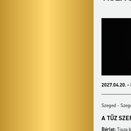
2027.04.20. - kedd 19:00
2021.10.10
Szeged - Szegedi Nemzeti Színház
Szeged - S
A TŰZ SZERELMESE
CONCER
Bérlet:
Tisza bérlet - Szeged
Bérlet:
Tisz