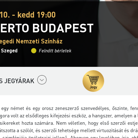
10. - kedd 19:00
ERTO BUDAPEST
egedi Nemzeti Színház
- Szeged
Felnőtt bérletek
S JEGYÁRAK
 egy német és egy orosz zeneszerző szenvedélyes, őszinte, fen
ora volt az elsődleges kifejezési eszköz, a hangszer, amelyen a 
sikereket hozta számára. Nem véletlen, hogy első szerzői estje
tszotta a szólót, és szerzői tehetsége mellett virtuozitását és dr
. szimfóniája önéletrajzi jellegű. Ahogyan egy levelében írja,