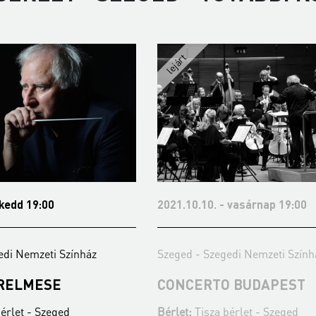
. - vasárnap 19:00
2021.12.14. - kedd 19:00
zegedi Nemzeti Színház
Szeged - Szegedi Nemzeti Sz
TO BUDAPEST
BUDAPESTI
FESZTIVÁLZENEKAR
a bérlet - Szeged