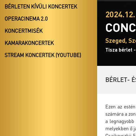
BÉRLETEN KÍVÜLI KONCERTEK
2024.12.
OPERACINEMA 2.0
CONC
KONCERTMISÉK
Szeged, Sz
KAMARAKONCERTEK
Tisza bérlet 
STREAM KONCERTEK (YOUTUBE)
BÉRLET- É
Ezen az estén
számára a zong
a legnagyobb 
melyekben ő já
Csajkovszkij 5