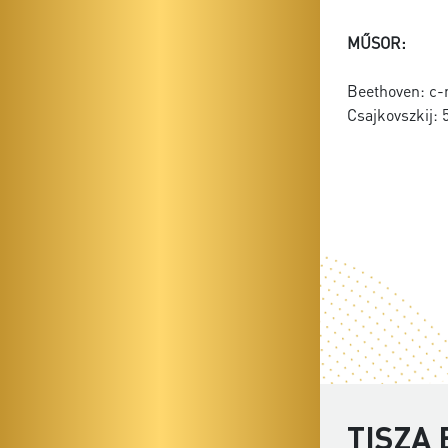
MŰSOR:
Beethoven: c-
Csajkovszkij: 
TISZA