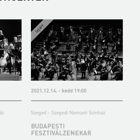
2022.01.20. - csütörtök 19:00
ínház
Szeged - Szegedi Nemzeti Színház
LISZT FERENC
KAMARAZENEKAR