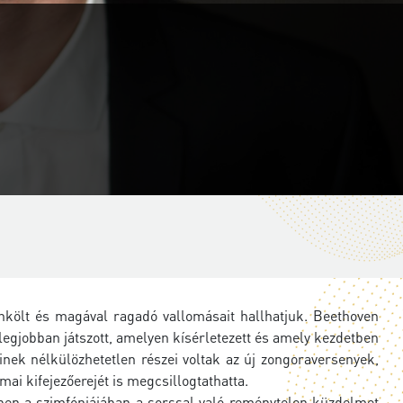
nkölt és magával ragadó vallomásait hallhatjuk. Beethoven
legjobban játszott, amelyen kísérletezett és amely kezdetben
inek nélkülözhetetlen részei voltak az új zongoraversenyek,
ámai kifejezőerejét is megcsillogtathatta.
 ebben a szimfóniájában a sorssal való reménytelen küzdelmet